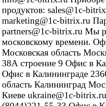
продуктов
:
sales@1c-bitrix
marketing@1c-bitrix.ru
Па
partners@1c-bitrix.ru
Мы р
московскому времени.
Оф
Московская область
Моск
38А строение 9
Офис в К
Офис в Калининграде
236
область
Калининград
Мос
Киеве
ukraine@1c-bitrix.r
(8044)221-55-33
Офис в К