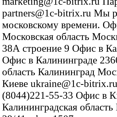
marketing@1c-bitrix.ru
Па
partners@1c-bitrix.ru
Мы р
московскому времени.
Оф
Московская область
Моск
38А строение 9
Офис в К
Офис в Калининграде
236
область
Калининград
Мос
Киеве
ukraine@1c-bitrix.r
(8044)221-55-33
Офис в К
Калининградская область