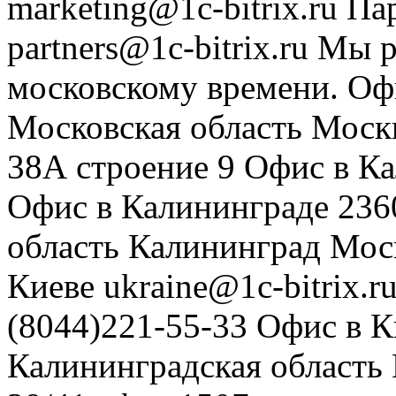
marketing@1c-bitrix.ru
Па
partners@1c-bitrix.ru
Мы р
московскому времени.
Оф
Московская область
Моск
38А строение 9
Офис в К
Офис в Калининграде
236
область
Калининград
Мос
Киеве
ukraine@1c-bitrix.r
(8044)221-55-33
Офис в К
Калининградская область