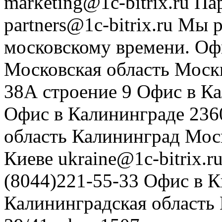
marketing@1c-bitrix.ru
Па
partners@1c-bitrix.ru
Мы р
московскому времени.
Оф
Московская область
Моск
38А строение 9
Офис в К
Офис в Калининграде
236
область
Калининград
Мос
Киеве
ukraine@1c-bitrix.r
(8044)221-55-33
Офис в К
Калининградская область