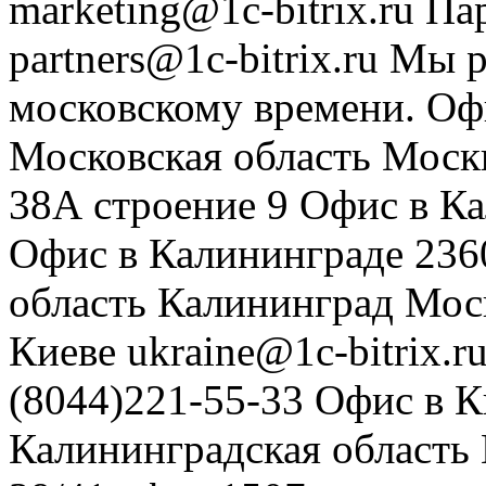
marketing@1c-bitrix.ru
Па
partners@1c-bitrix.ru
Мы р
московскому времени.
Оф
Московская область
Моск
38А строение 9
Офис в К
Офис в Калининграде
236
область
Калининград
Мос
Киеве
ukraine@1c-bitrix.r
(8044)221-55-33
Офис в К
Калининградская область