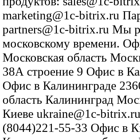
продуктов
:
sales@1c-bitrix
marketing@1c-bitrix.ru
Па
partners@1c-bitrix.ru
Мы р
московскому времени.
Оф
Московская область
Моск
38А строение 9
Офис в К
Офис в Калининграде
236
область
Калининград
Мос
Киеве
ukraine@1c-bitrix.r
(8044)221-55-33
Офис в К