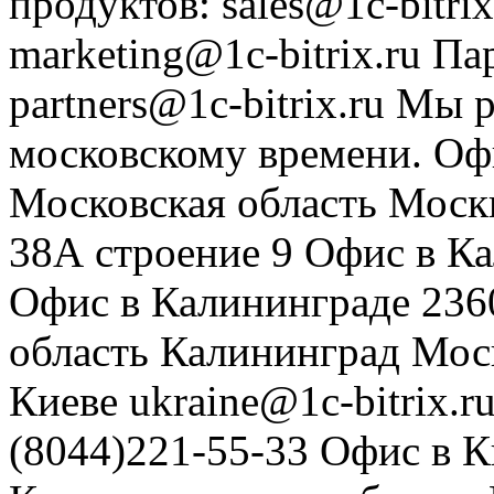
продуктов
:
sales@1c-bitrix
marketing@1c-bitrix.ru
Па
partners@1c-bitrix.ru
Мы р
московскому времени.
Оф
Московская область
Моск
38А строение 9
Офис в К
Офис в Калининграде
236
область
Калининград
Мос
Киеве
ukraine@1c-bitrix.r
(8044)221-55-33
Офис в К