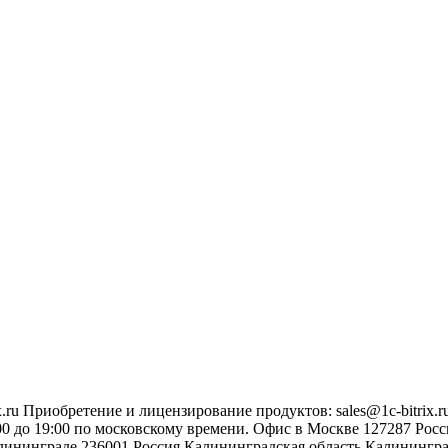
.ru
Приобретение и лицензирование продуктов
:
sales@1c-bitrix.r
0 до 19:00 по московскому времени.
Офис в Москве
127287
Росс
лининграде
236001
Россия
Калининградская область
Калинингр