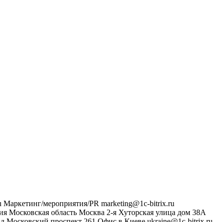
u
Маркетинг/мероприятия/PR
marketing@1c-bitrix.ru
ия
Московская область
Москва
2-я Хуторская улица дом 38А
ад
Московский проспект 261
Офис в Киеве
ukraine@1c-bitrix.ru