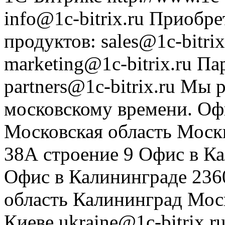
info@1c-bitrix.ru
Приобре
продуктов
:
sales@1c-bitrix
marketing@1c-bitrix.ru
Па
partners@1c-bitrix.ru
Мы р
московскому времени.
Оф
Московская область
Моск
38А строение 9
Офис в К
Офис в Калининграде
236
область
Калининград
Мос
Киеве
ukraine@1c-bitrix.r