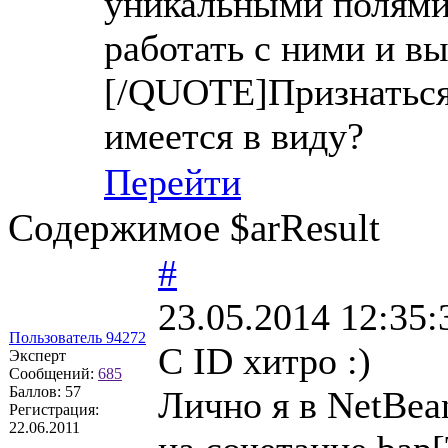
уникальными полями,
работать с ними и вы
[/QUOTE]Признаться, 
имеется в виду?
Перейти
Содержимое $arResult
#
23.05.2014 12:35:
Пользователь 94272
С ID хитро :)
Эксперт
Сообщений:
685
Баллов:
57
Лично я в NetBea
Регистрация:
22.06.2011