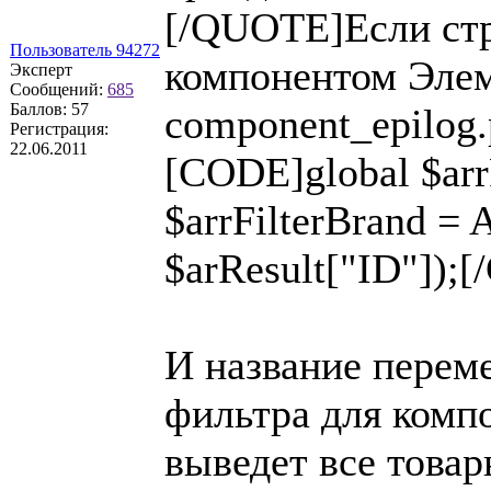
[/QUOTE]Если стр
Пользователь 94272
компонентом Элеме
Эксперт
Сообщений:
685
Баллов:
57
component_epilog.
Регистрация:
22.06.2011
[CODE]global $arr
$arrFilterBrand
$arResult["ID"]);
И название переме
фильтра для комп
выведет все товар