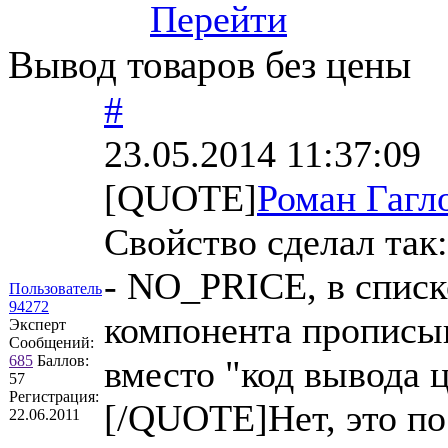
Перейти
Вывод товаров без цены
#
23.05.2014 11:37:09
[QUOTE]
Роман Гагл
Свойство сделал так
- NO_PRICE, в списке
Пользователь
94272
компонента прописыв
Эксперт
Сообщений:
685
Баллов:
вместо "код вывода 
57
Регистрация:
[/QUOTE]Нет, это по
22.06.2011