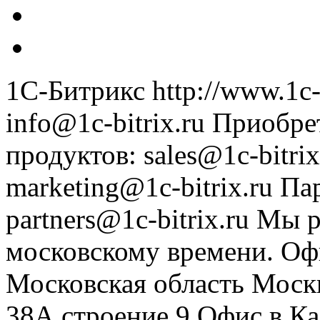
1С-Битрикс
http://www.1c-
info@1c-bitrix.ru
Приобре
продуктов
:
sales@1c-bitrix
marketing@1c-bitrix.ru
Па
partners@1c-bitrix.ru
Мы р
московскому времени.
Оф
Московская область
Моск
38А строение 9
Офис в К