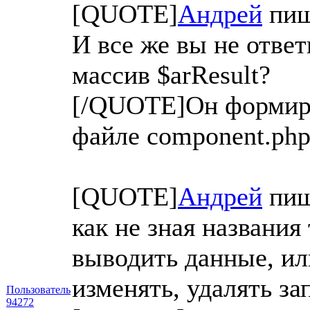
[QUOTE]
Андрей
пиш
И все же вы не ответ
массив $arResult?
[/QUOTE]Он формиру
файле component.php
[QUOTE]
Андрей
пиш
как не зная названия
выводить данные, ил
изменять, удалять за
Пользователь
94272