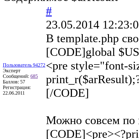
#
23.05.2014 12:23:
В template.php св
[CODE]global $US
<pre style="font-si
Пользователь 94272
Эксперт
print_r($arResult)
Сообщений:
685
Баллов:
57
Регистрация:
[/CODE]
22.06.2011
Можно совсем по 
[CODE]<pre><?prin