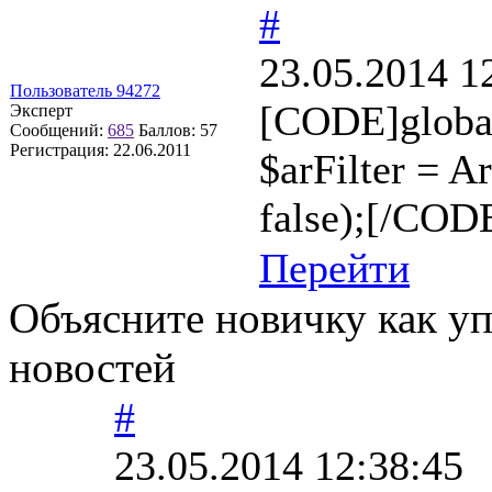
#
23.05.2014 1
Пользователь 94272
[CODE]global
Эксперт
Сообщений:
685
Баллов:
57
Регистрация:
22.06.2011
$arFilter =
false);[/CODE
Перейти
Объясните новичку как у
новостей
#
23.05.2014 12:38:45