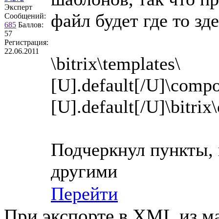
Эксперт
файл будет где то зде
Сообщений:
685
Баллов:
57
Регистрация:
22.06.2011
\bitrix\templates\
[U].default[/U]\compo
[U].default[/U]\bitrix
Подчеркнул пункты, к
другими
Перейти
При экспорте в XML из ма