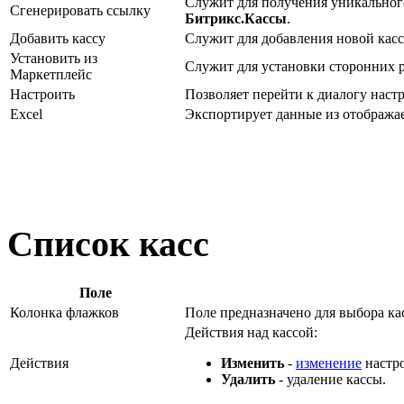
Служит для получения уникальног
Сгенерировать ссылку
Битрикс.Кассы
.
Добавить кассу
Служит для добавления новой касс
Установить из
Служит для установки сторонних р
Маркетплейс
Настроить
Позволяет перейти к диалогу наст
Excel
Экспортирует данные из отобража
Список касс
Поле
Колонка флажков
Поле предназначено для выбора ка
Действия над кассой:
Действия
Изменить
-
изменение
настро
Удалить
- удаление кассы.