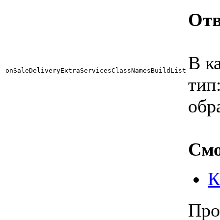
Отв
В к
onSaleDeliveryExtraServicesClassNamesBuildList
тип
обр
Смо
К
Про