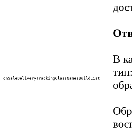
дос
Отв
В к
тип
onSaleDeliveryTrackingClassNamesBuildList
обр
Обр
вос