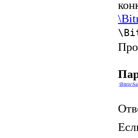
кон
\Bit
\Bi
Про
Па
\Bitrix\S
Отв
Есл