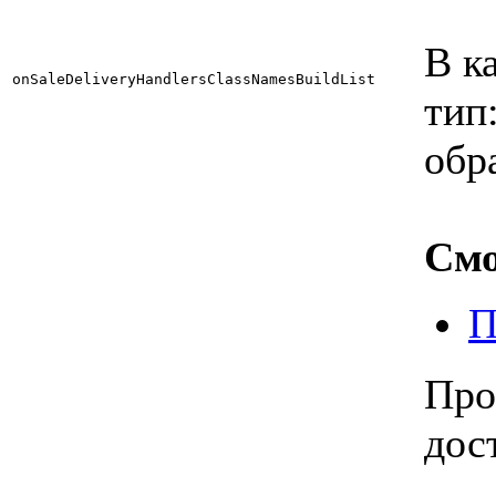
В к
onSaleDeliveryHandlersClassNamesBuildList
тип
обр
Смо
П
Про
дос