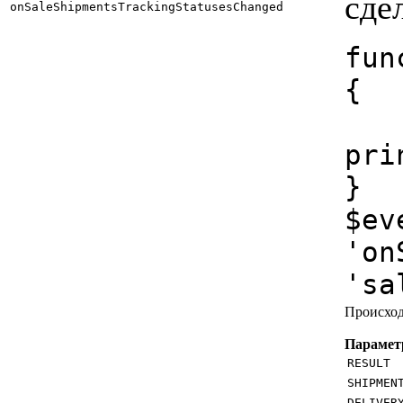
сде
onSaleShipmentsTrackingStatusesChanged
fun
{

	file_put_contents($_SERVER["D
pri
}

$ev
'on
'sa
Происход
Параме
RESULT
SHIPMEN
DELIVER