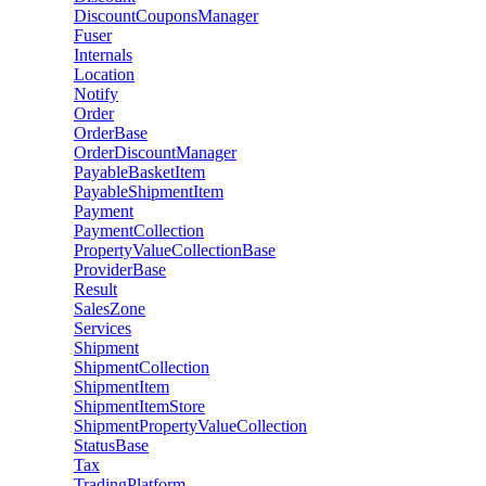
DiscountCouponsManager
Fuser
Internals
Location
Notify
Order
OrderBase
OrderDiscountManager
PayableBasketItem
PayableShipmentItem
Payment
PaymentCollection
PropertyValueCollectionBase
ProviderBase
Result
SalesZone
Services
Shipment
ShipmentCollection
ShipmentItem
ShipmentItemStore
ShipmentPropertyValueCollection
StatusBase
Tax
TradingPlatform