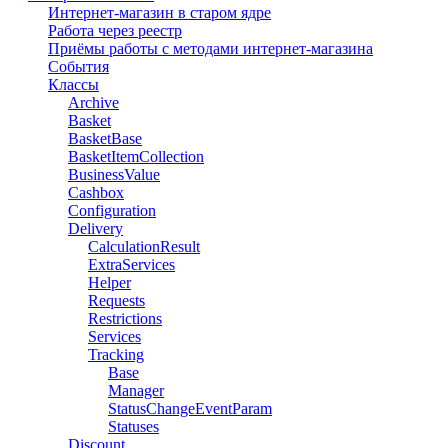
Интернет-магазин в старом ядре
Работа через реестр
Приёмы работы с методами интернет-магазина
События
Классы
Archive
Basket
BasketBase
BasketItemCollection
BusinessValue
Cashbox
Configuration
Delivery
CalculationResult
ExtraServices
Helper
Requests
Restrictions
Services
Tracking
Base
Manager
StatusChangeEventParam
Statuses
Discount