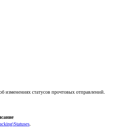
об изменениях статусов прочтовых отправлений.
исание
racking\Statuses
.