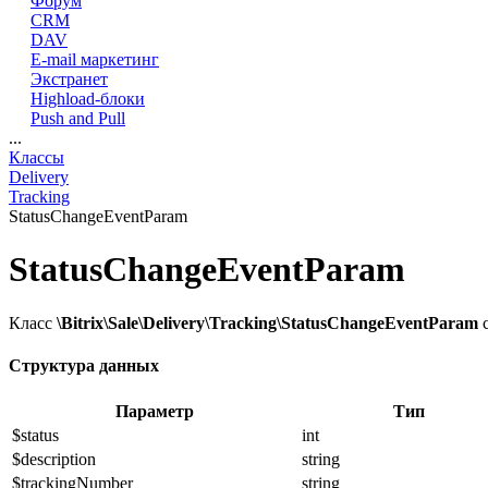
Форум
CRM
DAV
E-mail маркетинг
Экстранет
Highload-блоки
Push and Pull
...
Классы
Delivery
Tracking
StatusChangeEventParam
StatusChangeEventParam
Класс
\Bitrix\Sale\Delivery\Tracking\StatusChangeEventParam
с
Структура данных
Параметр
Тип
$status
int
$description
string
$trackingNumber
string