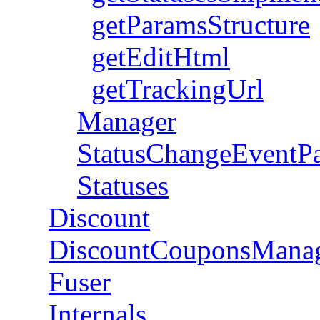
getParamsStructure
getEditHtml
getTrackingUrl
Manager
StatusChangeEventP
Statuses
Discount
DiscountCouponsMana
Fuser
Internals