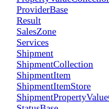
ProviderBase
Result
SalesZone
Services
Shipment
ShipmentCollection
ShipmentItem
ShipmentItemStore
ShipmentPropertyValue
StatusBase