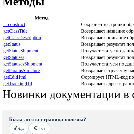
Методы
Метод
__construct
Сохраняет настройки обр
getClassTitle
Возвращает название обр
getClassDescription
Возвращает описание обр
getStatus
Возвращает результат пол
getStatusShipment
Получает статус по данн
getStatuses
Возвращает результат пол
getStatusesShipment
Получает статусы по дан
getParamsStructure
Возвращает структуру на
getEditHtml
Формирует HTML-код пол
getTrackingUrl
Возвращает адрес стран
Новинки документации в 
Была ли эта страница полезна?
Да
Нет