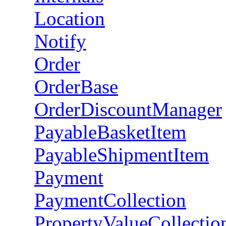
Location
Notify
Order
OrderBase
OrderDiscountManager
PayableBasketItem
PayableShipmentItem
Payment
PaymentCollection
PropertyValueCollectio