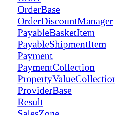
OrderBase
OrderDiscountManager
PayableBasketItem
PayableShipmentItem
Payment
PaymentCollection
PropertyValueCollectio
ProviderBase
Result
SalesZone