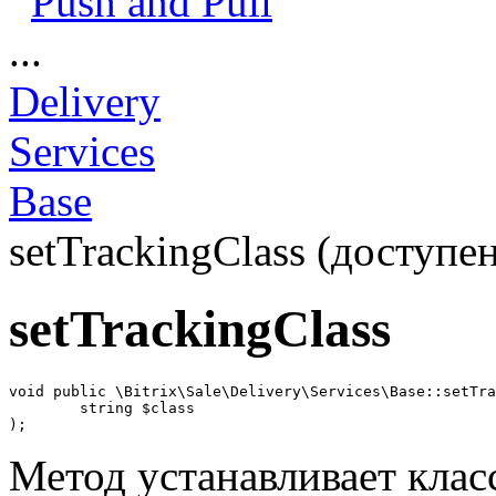
Push and Pull
...
Delivery
Services
Base
setTrackingClass (доступен
setTrackingClass
void public \Bitrix\Sale\Delivery\Services\Base::setTra
	string $class

);
Метод устанавливает клас