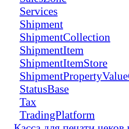
Services
Shipment
ShipmentCollection
ShipmentItem
ShipmentItemStore
ShipmentPropertyValue
StatusBase
Tax
TradingPlatform
Касса для печати чеков