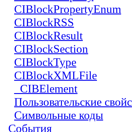
CIBlockPropertyEnum
CIBlockRSS
CIBlockResult
CIBlockSection
CIBlockType
CIBlockXMLFile
_CIBElement
Пользовательские свойс
Символьные коды
События