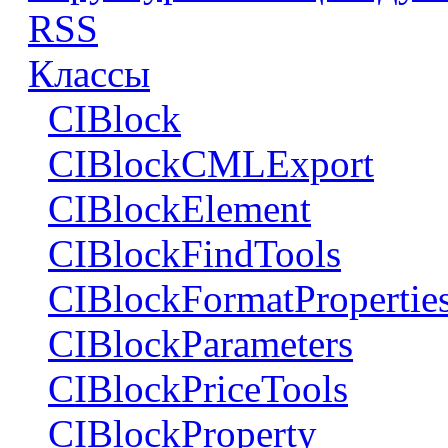
RSS
Классы
CIBlock
CIBlockCMLExport
CIBlockElement
CIBlockFindTools
CIBlockFormatPropertie
CIBlockParameters
CIBlockPriceTools
CIBlockProperty