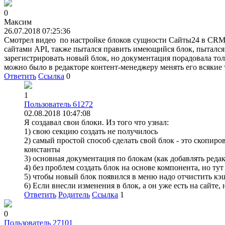
0
Максим
26.07.2018 07:25:36
Смотрел видео по настройке блоков сущности Сайты24 в CRM:Б
сайтами API, также пытался править имеющийся блок, пытался 
зарегистрировать новый блок, но документация порадовала толь
можно было в редакторе контент-менеджеру менять его всякие 
Ответить
Ссылка
0
1
Пользователь 61272
02.08.2018 10:47:08
Я создавал свои блоки. Из того что узнал:
1) свою секцию создать не получилось
2) самый простой способ сделать свой блок - это скопирова
константы
3) основная документация по блокам (как добавлять реда
4) без проблем создать блок на основе компонента, но ту
5) чтобы новый блок появился в меню надо отчистить кэ
6) Если внесли изменения в блок, а он уже есть на сайте,
Ответить
Родитель
Ссылка
1
0
Пользователь 27101