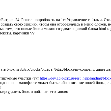
итрикс24. Решил попробовать на 1с: Управление сайтами. Столк
создать свою секцию, чтобы она отображалась в меню блоков, н
ко тем, что новые блоки можно создавать правкой блока html ко
тексты, картинки???
ть блок из /bitrix/blocks/bitrix в /bitrix/blocks/mycompany, даде
ктируемые участки) тут
https://dev.1c-bitrix.ru/rest_help/landing/blo
т одно но, в манифесте может быть либо описание полей блока, 
ш
 надо удалить блок и добавить его заново