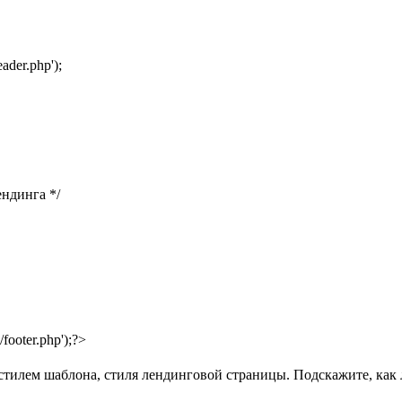
der.php');
ендинга */
ooter.php');?>
тилем шаблона, стиля лендинговой страницы. Подскажите, как 