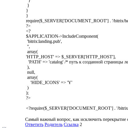
}
}
}
}
require($_SERVER['DOCUMENT_ROOT'] . '/bitrix/hea
?>
<?
$APPLICATION->IncludeComponent(
'bitrix:landing.pub',
'',
array(
'HTTP_HOST' => $_SERVER['HTTP_HOST'],
'PATH' => 'catalog' /* путь к созданной страницы л
),
null,
array(
'HIDE_ICONS' => 'Y'
)
);
?>
<?require($_SERVER['DOCUMENT_ROOT'] . '/bitrix/f
Самый важный вопрос, как исключить перекрытие с
Ответить
Родитель
Ссылка
2