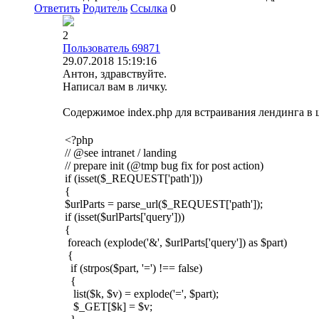
Ответить
Родитель
Ссылка
0
2
Пользователь 69871
29.07.2018 15:19:16
Антон, здравствуйте.
Написал вам в личку.
Содержимое index.php для встраивания лендинга в 
<?php
// @see intranet / landing
// prepare init (@tmp bug fix for post action)
if (isset($_REQUEST['path']))
{
$urlParts = parse_url($_REQUEST['path']);
if (isset($urlParts['query']))
{
foreach (explode('&', $urlParts['query']) as $part)
{
if (strpos($part, '=') !== false)
{
list($k, $v) = explode('=', $part);
$_GET[$k] = $v;