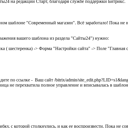
ты24 на редакции Старт, благодаря службе поддержки Битрикс.
ном шаблоне "Современный магазин". Всё заработало! Пока не на
ражения вашего шаблона из раздела "Сайты24") нужно:
ка ( шестеренка) -> Форма "Настройки сайта" -> Поле "Главная
ите по ссылке - Ваш сайт /bitrix/admin/site_edit.php?LID=s1&l
ица не перехватила полное управление и вписывалась в шаблон
бку, с которой столкнулись, и как ее воспроизвести. Пока не с