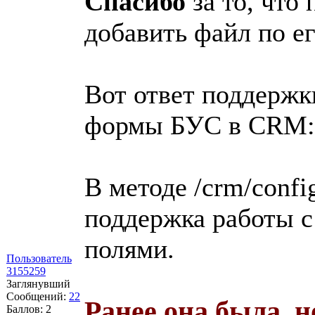
Спасибо
за то, что 
добавить файл по ег
Вот ответ поддержки
формы БУС в CRM:
В методе /crm/confi
поддержка работы 
полями.
Пользователь
3155259
Заглянувший
Сообщений:
22
Ранее она была, н
Баллов:
2