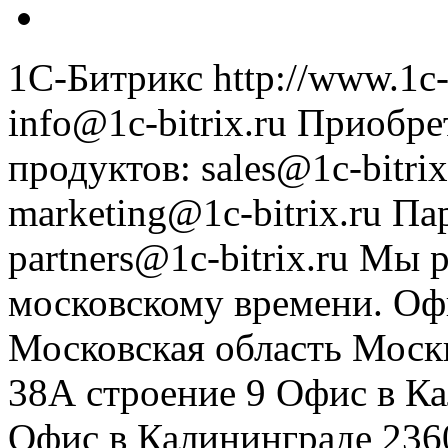
1С-Битрикс
http://www.1c-
info@1c-bitrix.ru
Приобре
продуктов
:
sales@1c-bitrix
marketing@1c-bitrix.ru
Па
partners@1c-bitrix.ru
Мы р
московскому времени.
Оф
Московская область
Моск
38А строение 9
Офис в К
Офис в Калининграде
236