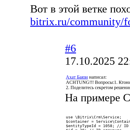
Вот в этой ветке по
bitrix.ru/community/
#6
17.10.2025 22
Ахат Баязи
написал:
ACHTUNG!!! Вопросы:1. Ктонить
2. Поделитесь секретом решения
На примере С
use \Bitrix\Crm\Service;

$container = Service\Contain
$entityTypeId = 1058; // ID