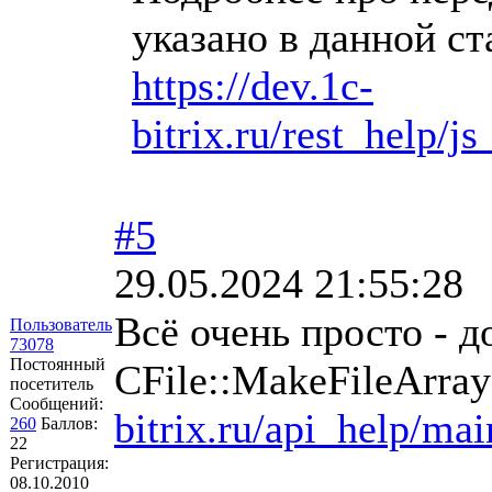
указано в данной ст
https://dev.1c-
bitrix.ru/rest_help/js
#5
29.05.2024 21:55:28
Всё очень просто - 
Пользователь
73078
Постоянный
CFile::MakeFileArra
посетитель
Сообщений:
bitrix.ru/api_help/mai
260
Баллов:
22
Регистрация:
08.10.2010