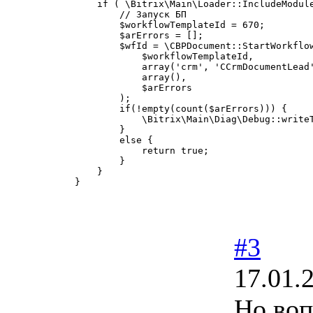
    if ( \Bitrix\Main\Loader::IncludeModule
        // Запуск БП

        $workflowTemplateId = 670;

        $arErrors = [];

        $wfId = \CBPDocument::StartWorkflow
            $workflowTemplateId,

            array('crm', 'CCrmDocumentLead'
            array(),

            $arErrors

        );

        if(!empty(count($arErrors))) {

            \Bitrix\Main\Diag\Debug::write
        }

        else {

            return true;

        }

    }

}
#3
17.01.
Но воп