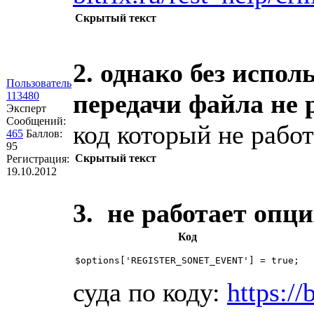
Скрытый текст
2. однако без испо
Пользователь
передачи файла не р
113480
Эксперт
Сообщений:
код который не работ
465
Баллов:
95
Скрытый текст
Регистрация:
19.10.2012
3. не работает опци
Код
$options['REGISTER_SONET_EVENT'] = true;
суда по коду:
https://