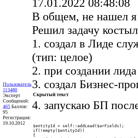
17.01.2022 08:48:08
В общем, не нашел я
Решил задачу костыл
1. создал в Лиде слу
(тип: целое)
2. при создании лид
3. создал Бизнес-про
Пользователь
113480
Скрытый текст
Эксперт
Сообщений:
4. запускаю БП посл
465
Баллов:
95
Регистрация:
19.10.2012
$entityId = self::addLead($arFields);

if(!empty($entityId))

{
