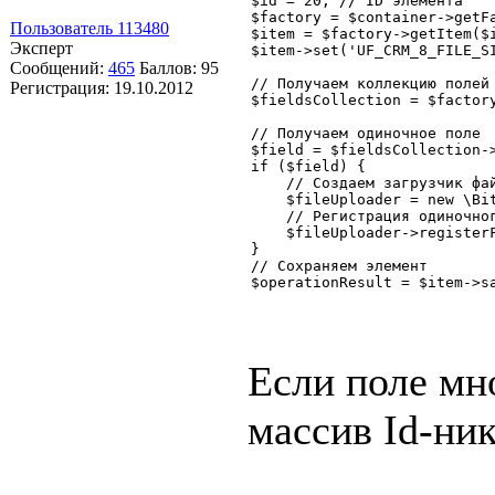
$id = 20; // ID элемента

$factory = $container->getFa
Пользователь 113480
$item = $factory->getItem($i
Эксперт
$item->set('UF_CRM_8_FILE_SI
Сообщений:
465
Баллов:
95
// Получаем коллекцию полей

Регистрация:
19.10.2012
$fieldsCollection = $factory
// Получаем одиночное поле

$field = $fieldsCollection->
if ($field) {

    // Создаем загрузчик фай
    $fileUploader = new \Bit
    // Регистрация одиночног
    $fileUploader->registerF
}

// Сохраняем элемент

Если поле мн
массив Id-ник