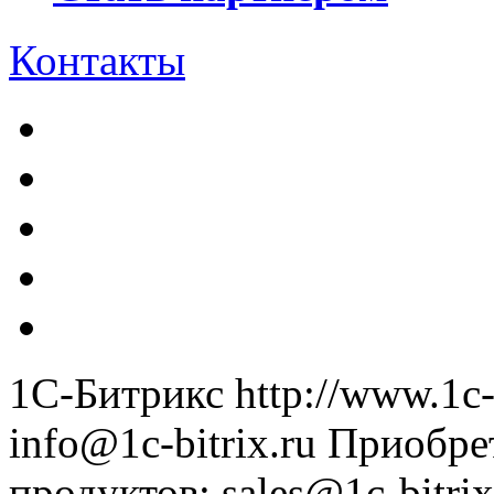
Контакты
1С-Битрикс
http://www.1c-
info@1c-bitrix.ru
Приобре
продуктов
:
sales@1c-bitrix