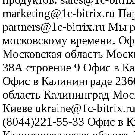
marketing@1c-bitrix.ru
Па
partners@1c-bitrix.ru
Мы р
московскому времени.
Оф
Московская область
Моск
38А строение 9
Офис в К
Офис в Калининграде
236
область
Калининград
Мос
Киеве
ukraine@1c-bitrix.r
(8044)221-55-33
Офис в К