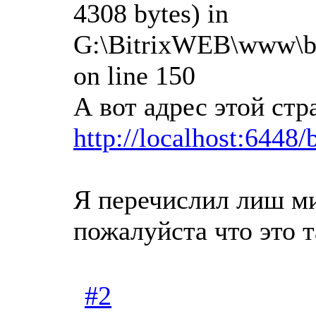
4308 bytes) in
G:\BitrixWEB\www\bit
on line 150
А вот адрес этой ст
http://localhost:6448
Я перечислил лиш м
пожалуйста что это т
#2