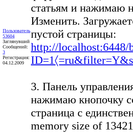
статьям и нажимаю н
Изменить. Загружаетс
пустой страницы:
Пользователь
53604
Заглянувший
http://localhost:6448
Сообщений:
3
ID=1〈=ru&filter=Y&se
Регистрация:
04.12.2009
3. Панель управления
нажимаю кнопочку со
страница с единствен
memory size of 134217