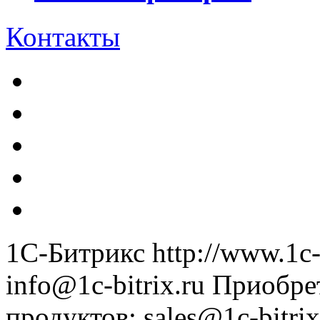
Контакты
1С-Битрикс
http://www.1c-
info@1c-bitrix.ru
Приобре
продуктов
:
sales@1c-bitrix