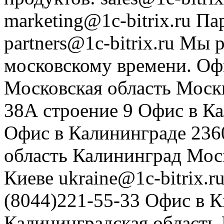
marketing@1c-bitrix.ru
Па
partners@1c-bitrix.ru
Мы р
московскому времени.
Оф
Московская область
Моск
38А строение 9
Офис в К
Офис в Калининграде
236
область
Калининград
Мос
Киеве
ukraine@1c-bitrix.r
(8044)221-55-33
Офис в К
Калининградская область