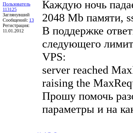
Каждую ночь падае
Пользователь
113125
2048 Mb памяти, s
Заглянувший
Сообщений:
13
Регистрация:
В поддержке отве
11.01.2012
следующего лимит
VPS:
server reached Max
raising the MaxReq
Прошу помочь разо
параметры и на ка