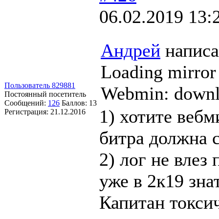
06.02.2019 13:
Андрей
написа
Loading mirror 
Пользователь 829881
Webmin: down
Постоянный посетитель
Сообщений:
126
Баллов:
13
1) хотите вебм
Регистрация:
21.12.2016
битра должна с
2) лог не влез
уже в 2к19 зна
Капитан токси