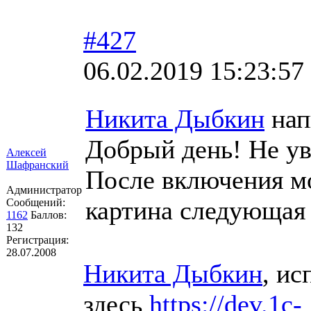
#427
06.02.2019 15:23:57
Никита Дыбкин
нап
Добрый день! Не ув
Алексей
Шафранский
После включения м
Администратор
картина следующая -
Сообщений:
1162
Баллов:
132
Регистрация:
28.07.2008
Никита Дыбкин
, ис
здесь
https://dev.1c-