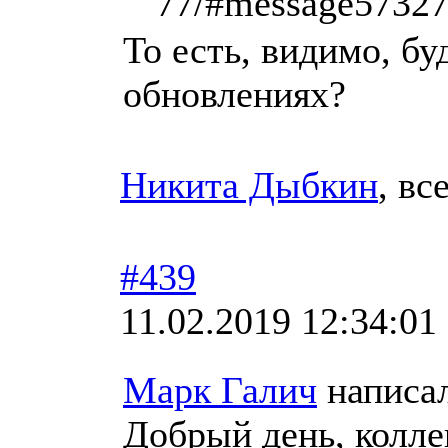
­ ­77/#message573
То есть, видимо, б
обновлениях?
Никита Дыбкин
, вс
#439
11.02.2019 12:34:01
Марк Галич
написа
Добрый день, колле