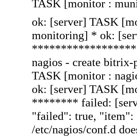
TASK [monitor : munin
ok: [server] TASK [mo
monitoring] * ok: [ser
*******************
nagios - create bitri
TASK [monitor : nagio
ok: [server] TASK [mon
******** failed: [se
"failed": true, "item
/etc/nagios/conf.d does