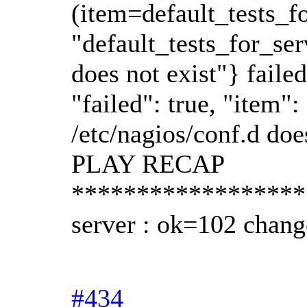
(item=default_tests_fo
"default_tests_for_ser
does not exist"} fail
"failed": true, "item
/etc/nagios/conf.d does
PLAY RECAP
******************
server : ok=102 chan
#434