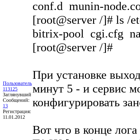
conf.d munin-node.co
[root@server /]# ls /e
bitrix-pool cgi.cfg n
[root@server /]#
При установке выход
Пользователь
минут 5 - и сервис м
113125
Заглянувший
конфигурировать зано
Сообщений:
13
Регистрация:
11.01.2012
Вот что в конце лога