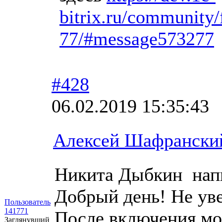
bitrix.ru/community
­77/#message573277
#428
06.02.2019 15:35:43
Алексей Шафрански
Никита Дыбкин нап
Добрый день! Не уве
Пользователь
141771
После включения мо
Заглянувший