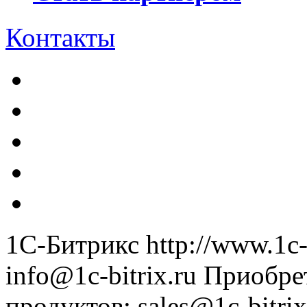
Контакты
1С-Битрикс
http://www.1c-
info@1c-bitrix.ru
Приобре
продуктов
:
sales@1c-bitrix