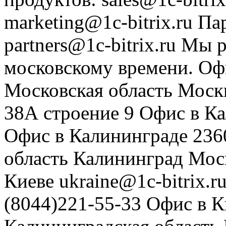
marketing@1c-bitrix.ru
Па
partners@1c-bitrix.ru
Мы р
московскому времени.
Оф
Московская область
Моск
38А строение 9
Офис в К
Офис в Калининграде
236
область
Калининград
Мос
Киеве
ukraine@1c-bitrix.r
(8044)221-55-33
Офис в К