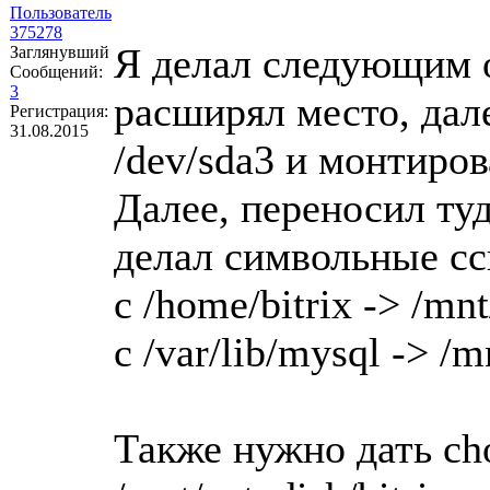
Пользователь
375278
Я делал следующим о
Заглянувший
Сообщений:
3
расширял место, дал
Регистрация:
31.08.2015
/dev/sda3 и монтиров
Далее, переносил туда
делал символьные с
с /home/bitrix -> /mnt
c /var/lib/mysql -> /
Также нужно дать ch