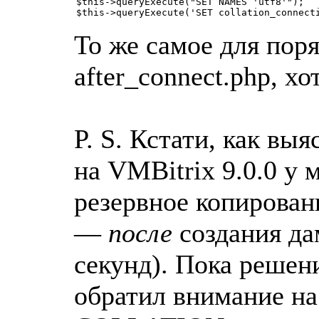
$this->queryExecute("SET NAMES 'utf8'");

$this->queryExecute('SET collation_connect
То же самое для поря
after_connect.php, хо
P. S. Кстати, как вы
на VMBitrix 9.0.0 у 
резервное копирован
—
после
создания да
секунд). Пока решени
обратил внимание н