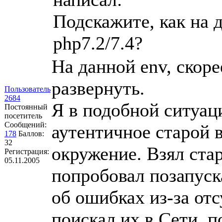
Подскажите, как на 
php7.2/7.4?
На данной env, скоре
развернуть.
Пользователь
2684
Я в подобной ситуац
Постоянный
посетитель
Сообщений:
аутентичное старой 
178
Баллов:
32
окружение. Взял стар
Регистрация:
05.11.2005
попробовал позапуск
об ошибках из-за от
поискал их в Сети, 