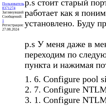
p.s стоит старый пор
Пользователь
8371274
работает как я поним
Заглянувший
Сообщений:
установлено. Буду п
1
Регистрация:
27.08.2024
p.s У меня даже в ме
переходим по следу
пункта и нажимая по
6. Configure pool s
7. Configure NTLM 
1. Configure NTLM s