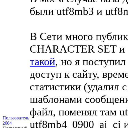
были utf8mb3 и utf8
В Сети много публик
CHARACTER SET и 
такой
, но я поступи
доступ к сайту, врем
статистики (удалил с
шаблонами сообщений
файл, поменял там u
Пользователь
utf8mb4_0900_ai_ci 
2684