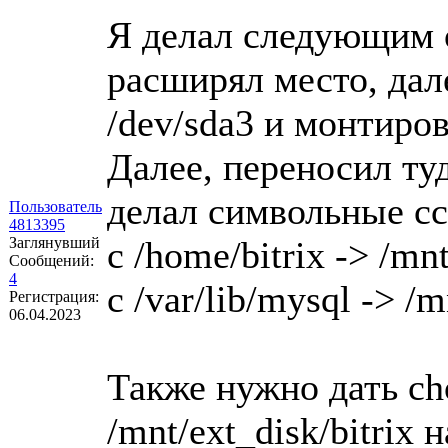
Я делал следующим о
расширял место, дал
/dev/sda3 и монтиров
Далее, переносил туда
делал символьные с
Пользователь
4813395
Заглянувший
с /home/bitrix -> /mnt
Сообщений:
4
c /var/lib/mysql -> /
Регистрация:
06.04.2023
Также нужно дать ch
/mnt/ext_disk/bitrix н