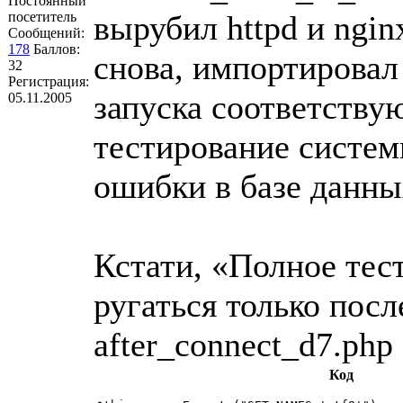
Постоянный
посетитель
вырубил httpd и ngin
Сообщений:
178
Баллов:
снова, импортировал
32
Регистрация:
запуска соответств
05.11.2005
тестирование систем
ошибки в базе данны
Кстати, «Полное тес
ругаться только посл
after_connect_d7.ph
Код