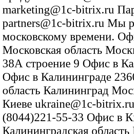
marketing@1c-bitrix.ru
Па
partners@1c-bitrix.ru
Мы р
московскому времени.
Оф
Московская область
Моск
38А строение 9
Офис в К
Офис в Калининграде
236
область
Калининград
Мос
Киеве
ukraine@1c-bitrix.r
(8044)221-55-33
Офис в К
Калининградская область