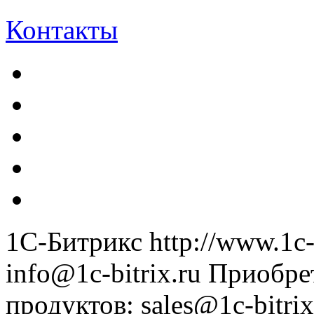
Контакты
1С-Битрикс
http://www.1c-
info@1c-bitrix.ru
Приобре
продуктов
:
sales@1c-bitrix