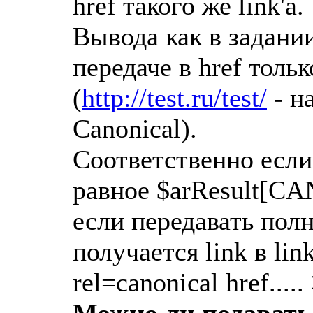
href такого же link'a.
Вывода как в задани
передаче в href тол
(
http://test.ru/test/
- н
Canonical).
Соответственно если 
равное $arResult[C
если передавать пол
получается link в link
rel=canonical href.....
Можно ли подавать