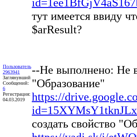
id=1ee1BfGjV4aS1
тут имеется ввиду ч
$arResult?
--Не выполнено: Не 
Пользователь
2963941
Заглянувший
"Образование"
Сообщений:
6
https://drive.google.
Регистрация:
04.03.2019
id=15XYMsY1tknJLx
создать свойство "О
https://yadi.sk/i/et