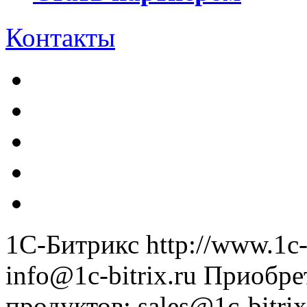
Контакты
1С-Битрикс
http://www.1c-
info@1c-bitrix.ru
Приобре
продуктов
:
sales@1c-bitrix