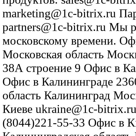
marketing@1c-bitrix.ru
Па
partners@1c-bitrix.ru
Мы р
московскому времени.
Оф
Московская область
Моск
38А строение 9
Офис в К
Офис в Калининграде
236
область
Калининград
Мос
Киеве
ukraine@1c-bitrix.r
(8044)221-55-33
Офис в К