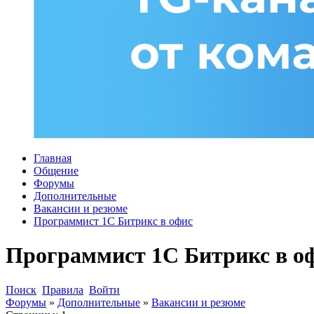
Главная
Общение
Форумы
Дополнительные
Вакансии и резюме
Программист 1С Битрикс в офис
Программист 1С Битрикс в о
Поиск
Правила
Войти
Форумы
»
Дополнительные
»
Вакансии и резюме