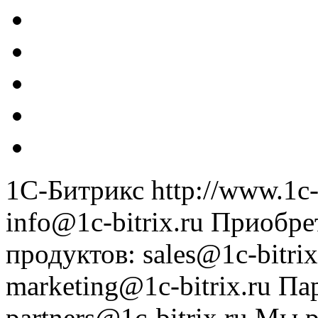
1С-Битрикс
http://www.1c-
info@1c-bitrix.ru
Приобре
продуктов
:
sales@1c-bitrix
marketing@1c-bitrix.ru
Па
partners@1c-bitrix.ru
Мы р