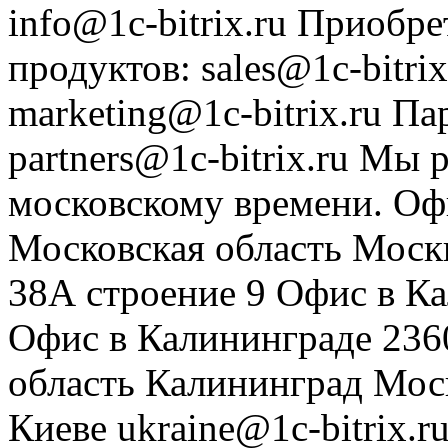
info@1c-bitrix.ru
Приобре
продуктов
:
sales@1c-bitrix
marketing@1c-bitrix.ru
Па
partners@1c-bitrix.ru
Мы р
московскому времени.
Оф
Московская область
Моск
38А строение 9
Офис в К
Офис в Калининграде
236
область
Калининград
Мос
Киеве
ukraine@1c-bitrix.r