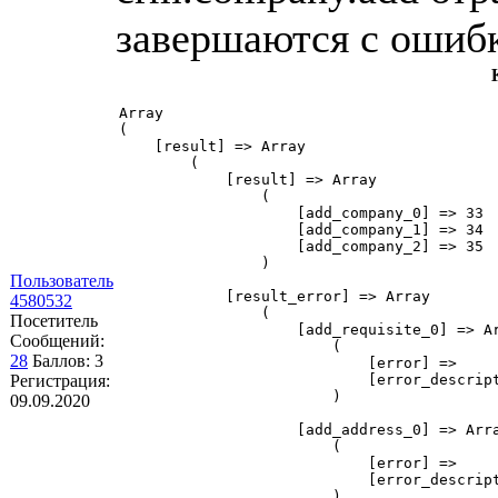
завершаются с ошибк
Array

(

    [result] => Array

        (

            [result] => Array

                (

                    [add_company_0] => 33

                    [add_company_1] => 34

                    [add_company_2] => 35

                )

Пользователь
            [result_error] => Array

4580532
                (

Посетитель
                    [add_requisite_0] => Ar
Сообщений:
                        (

28
Баллов:
3
                            [error] => 

Регистрация:
                            [error_descript
                        )

09.09.2020
                    [add_address_0] => Arra
                        (

                            [error] => 

                            [error_descript
                        )
