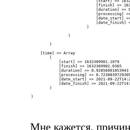
                            [start] => 1632
                            [finish] => 163
                            [duration] => 0
                            [processing] =>
                            [date_start] =>
                            [date_finish] =
                        )

                )

        )

    [time] => Array

        (

            [start] => 1632309901.1079

            [finish] => 1632309902.0365

            [duration] => 0.92856001853943

            [processing] => 0.7230839729309
            [date_start] => 2021-09-22T14:2
            [date_finish] => 2021-09-22T14:
        )

)

Мне кажется, причино