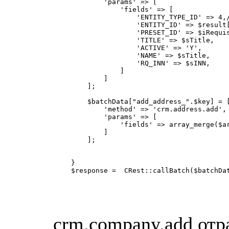
            'params' => [

                'fields' => [

                    'ENTITY_TYPE_ID' => 4,/
                    'ENTITY_ID' => $result
                    'PRESET_ID' => $iRequis
                    'TITLE' => $sTitle,

                    'ACTIVE' => 'Y',

                    'NAME' => $sTitle,

                    'RQ_INN' => $sINN,

                ]

            ]

        ];

        $batchData["add_address_".$key] = [
            'method' => 'crm.address.add',

            'params' => [

                'fields' => array_merge($ar
            ]

        ];

    }

    $response =  CRest::callBatch($batchDat
crm.company.add отр