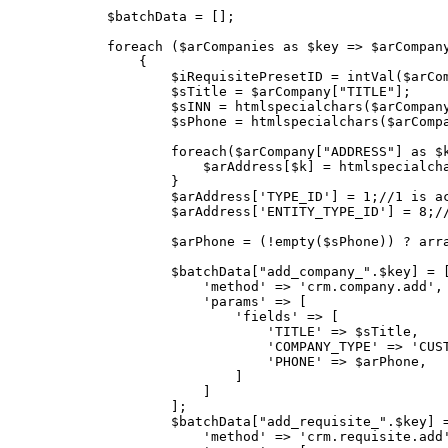
$batchData = [];

foreach ($arCompanies as $key => $arCompany
    {

        $iRequisitePresetID = intVal($arCom
        $sTitle = $arCompany["TITLE"];

        $sINN = htmlspecialchars($arCompany
        $sPhone = htmlspecialchars($arCompa
        foreach($arCompany["ADDRESS"] as $k
            $arAddress[$k] = htmlspecialcha
        }

        $arAddress['TYPE_ID'] = 1;//1 is ac
        $arAddress['ENTITY_TYPE_ID'] = 8;//
        $arPhone = (!empty($sPhone)) ? arra
        $batchData["add_company_".$key] = [
            'method' => 'crm.company.add',

            'params' => [

                'fields' => [

                    'TITLE' => $sTitle,

                    'COMPANY_TYPE' => 'CUS
                    'PHONE' => $arPhone,

                ]

            ]

        ];

        $batchData["add_requisite_".$key] =
            'method' => 'crm.requisite.add'