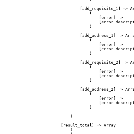
                    [add_requisite_1] => Ar
                        (

                            [error] => 

                            [error_descript
                        )

                    [add_address_1] => Arra
                        (

                            [error] => 

                            [error_descript
                        )

                    [add_requisite_2] => Ar
                        (

                            [error] => 

                            [error_descript
                        )

                    [add_address_2] => Arra
                        (

                            [error] => 

                            [error_descript
                        )

                )

            [result_total] => Array

                (
