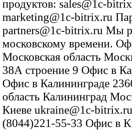
продуктов
:
sales@1c-bitrix
marketing@1c-bitrix.ru
Па
partners@1c-bitrix.ru
Мы р
московскому времени.
Оф
Московская область
Моск
38А строение 9
Офис в К
Офис в Калининграде
236
область
Калининград
Мос
Киеве
ukraine@1c-bitrix.r
(8044)221-55-33
Офис в К