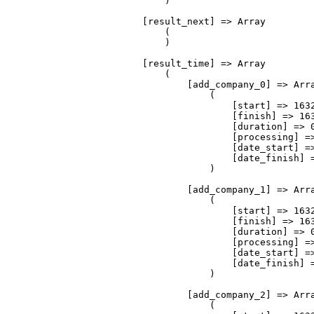
                )

            [result_next] => Array

                (

                )

            [result_time] => Array

                (

                    [add_company_0] => Arra
                        (

                            [start] => 1632
                            [finish] => 163
                            [duration] => 0
                            [processing] =>
                            [date_start] =>
                            [date_finish] =
                        )

                    [add_company_1] => Arra
                        (

                            [start] => 1632
                            [finish] => 163
                            [duration] => 0
                            [processing] =>
                            [date_start] =>
                            [date_finish] =
                        )

                    [add_company_2] => Arra
                        (
