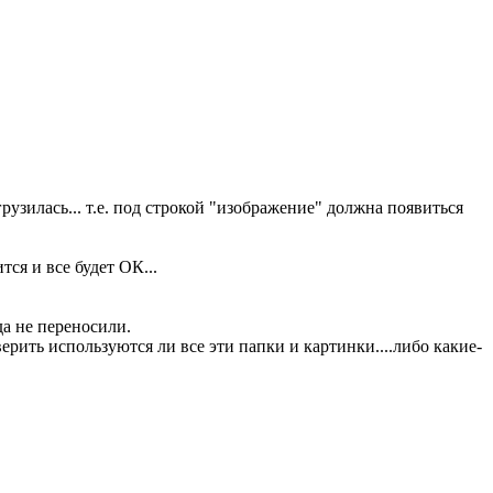
рузилась... т.е. под строкой "изображение" должна появиться
тся и все будет ОК...
да не переносили.
верить используются ли все эти папки и картинки....либо какие-