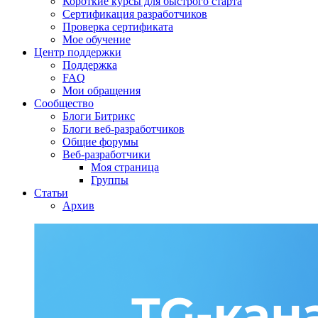
Короткие курсы для быстрого старта
Сертификация разработчиков
Проверка сертификата
Мое обучение
Центр поддержки
Поддержка
FAQ
Мои обращения
Сообщество
Блоги Битрикс
Блоги веб-разработчиков
Общие форумы
Веб-разработчики
Моя страница
Группы
Статьи
Архив