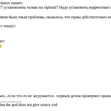
rofanov пишет:
77 установлены только на /upload/? Надо установить корректные 
 меня была такая проблема, оказалось, что права действительно н
ут пишут:
шет:
но...если что-то не загружается - первым делом проверяют права,
___________
but the god does not give source cod