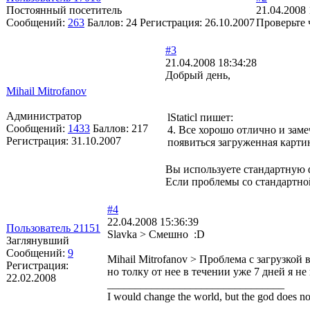
Постоянный посетитель
21.04.2008 
Сообщений:
263
Баллов:
24
Регистрация:
26.10.2007
Проверьте 
#3
21.04.2008 18:34:28
Добрый день,
Mihail Mitrofanov
Администратор
lStaticl пишет:
Сообщений:
1433
Баллов:
217
4. Все хорошо отлично и заме
Регистрация:
31.10.2007
появиться загруженная картин
Вы используете стандартную 
Если проблемы со стандартной
#4
22.04.2008 15:36:39
Пользователь 21151
Slavka > Смешно :D
Заглянувший
Сообщений:
9
Mihail Mitrofanov > Проблема с загрузкой
Регистрация:
но толку от нее в течении уже 7 дней я н
22.02.2008
________________________________
I would change the world, but the god does no