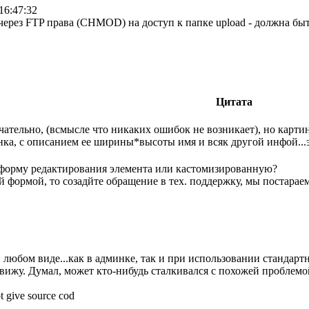
16:47:32
через FTP права (CHMOD) на доступ к папке upload - должна быт
Цитата
чательно, (всмысле что никаких ошибок не возникает), но картинк
ка, с описанием ее ширины*высоты имя и всяк другой инфой...эт
форму редактирования элемента или кастомизированную?
 формой, то созадйте обращение в тех. поддержку, мы постарае
 в любом виде...как в админке, так и при использовании стандарт
е вижу. Думал, может кто-нибудь сталкивался с похожей проблем
t give source cod