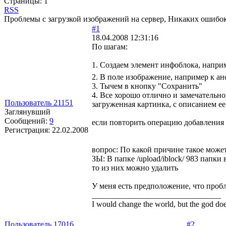
Страницы:
1
RSS
Проблемы с загрузкой изображений на сервер, Никаких ошибок
#1
18.04.2008 12:31:16
По шагам:
1. Создаем элемент инфоблока, напри
2. В поле изображение, например к а
3. Тычем в кнопку "Сохранить"
4. Все хорошо отлично и замечательно,
Пользователь 21151
загруженная картинка, с описанием ее
Заглянувший
Сообщений:
9
если повторить операцию добавления од
Регистрация:
22.02.2008
вопрос: По какой причине такое может
ЗЫ: В папке /upload/iblock/ 983 папки
то из них можно удалить
У меня есть предположение, что про
________________________________
I would change the world, but the god doe
Пользователь 17016
#2