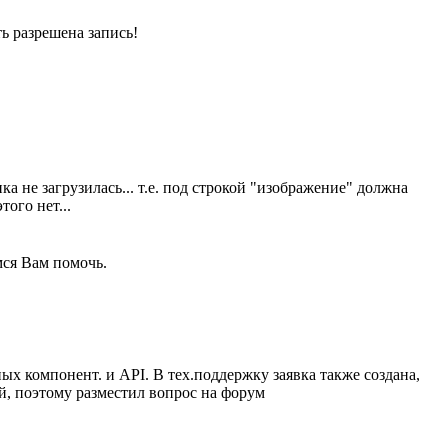
ь разрешена запись!
а не загрузилась... т.е. под строкой "изображение" должна
ого нет...
мся Вам помочь.
ных компонент. и API. В тех.поддержку заявка также создана,
ой, поэтому разместил вопрос на форум