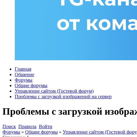
Главная
Общение
Форумы
Общие форумы
Управление сайтом (Гостевой форум)
Проблемы с загрузкой изображений на сервер
Проблемы с загрузкой изобра
Поиск
Правила
Войти
Форумы
»
Общие форумы
»
Управление сайтом (Гостевой фору