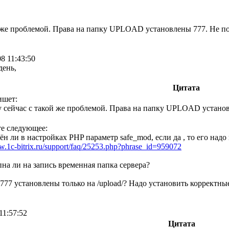
й же проблемой. Права на папку UPLOAD установлены 777. Не по
08 11:43:50
день,
Цитата
ишет:
у сейчас с такой же проблемой. Права на папку UPLOAD установ
е следующее:
ён ли в настройках PHP параметр safe_mod, если да , то его над
w.1c-bitrix.ru/support/faq/25253.php?phrase_id=959072
пна ли на запись временная папка сервера?
 777 установлены только на /upload/? Надо установить корректные
11:57:52
Цитата