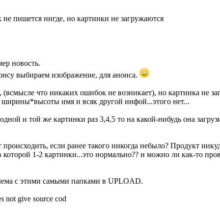
 не пишется нигде, но картинки не загружаются
мер новость.
нонсу выбираем изображение, для анонса.
 (всмысле что никаких ошибок не возникает), но картинка не заг
 ширины*высоты имя и всяк другой инфой...этого нет...
ной и той же картинки раз 3,4,5 то на какой-нибудь она загрузи
 происходить, если ранее такого никогда небыло? Продукт нику
 в которой 1-2 картинки...это нормально?? и можно ли как-то про
блема с этими самыми папками в UPLOAD.
s not give source cod