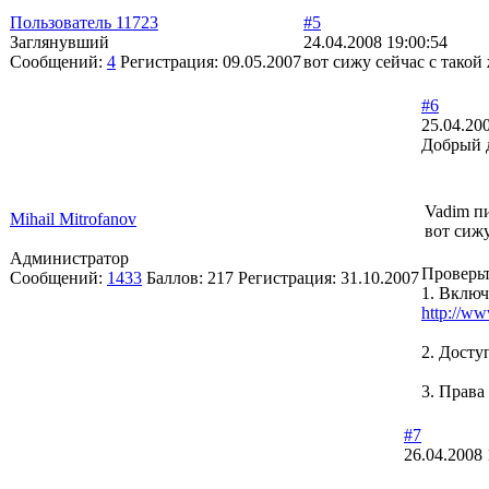
Пользователь 11723
#5
Заглянувший
24.04.2008 19:00:54
Сообщений:
4
Регистрация:
09.05.2007
вот сижу сейчас с тако
#6
25.04.20
Добрый 
Vadim п
Mihail Mitrofanov
вот сиж
Администратор
Проверьт
Сообщений:
1433
Баллов:
217
Регистрация:
31.10.2007
1. Включ
http://ww
2. Досту
3. Права
#7
26.04.2008 