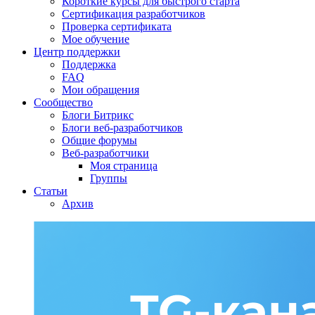
Короткие курсы для быстрого старта
Сертификация разработчиков
Проверка сертификата
Мое обучение
Центр поддержки
Поддержка
FAQ
Мои обращения
Сообщество
Блоги Битрикс
Блоги веб-разработчиков
Общие форумы
Веб-разработчики
Моя страница
Группы
Статьи
Архив