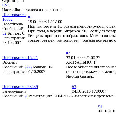
Страницы:
1
RSS
Настройки каталога и показ цены
Пользователь
#1
16882
19.06.2008 12:12:00
Посетитель
При импорте из 1С товары импортируются с ценами
Сообщений:
При этом, в версии Битрикса 7.0.5 если для тов
52
Баллов:
6
без цены просто не отображались. Можно ли отк
Регистрация:
товары без цен" не помогает - товары все равно
23.10.2007
#2
Пользователь 16221
23.01.2009 21:00:27
Эксперт
АКТУАЛЬНО!!!!
Сообщений:
886
Баллов:
104
После обновления стало нев
Регистрация:
01.10.2007
нет цены, скажем временно,
Иногда бывает...
Пользователь 23539
#3
Заглянувший
04.10.2010 17:00:07
Сообщений:
4
Регистрация:
14.04.2008
Аналогичная проблема. 
#4
04.10.2010