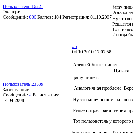
Пользователь 16221
jamy пиш
Эксперт
Аналогичн
Сообщений:
886
Баллов:
104
Регистрация:
01.10.2007
Ну это ко
Решается 
Тот польз
Иногда бы
#5
04.10.2010 17:07:58
Алексей Котов пишет:
Цитата
jamy пишет:
Пользователь 23539
Аналогичная проблема. Верс
Заглянувший
Сообщений:
4
Регистрация:
Ну это конечно они фигню сд
14.04.2008
Решается расграничением пра
Тот пользователь у которого 
Немного не понял. Т.е. нужн