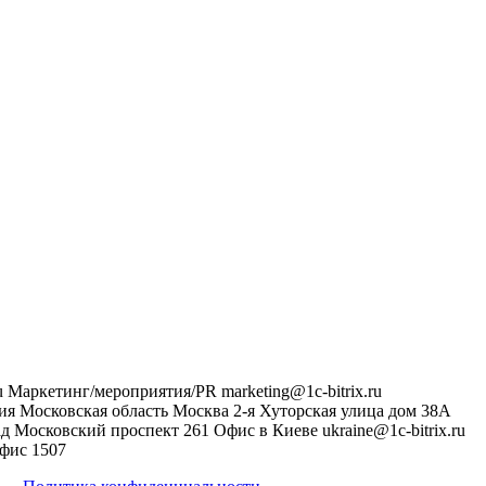
u
Маркетинг/мероприятия/PR
marketing@1c-bitrix.ru
ия
Московская область
Москва
2-я Хуторская улица дом 38А
ад
Московский проспект 261
Офис в Киеве
ukraine@1c-bitrix.ru
фис 1507