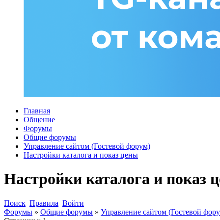
Главная
Общение
Форумы
Общие форумы
Управление сайтом (Гостевой форум)
Настройки каталога и показ цены
Настройки каталога и показ 
Поиск
Правила
Войти
Форумы
»
Общие форумы
»
Управление сайтом (Гостевой фору