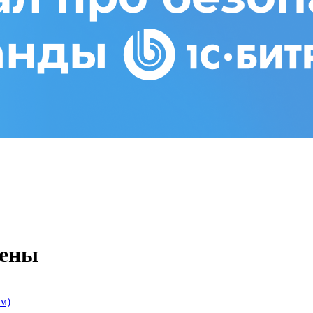
цены
м)