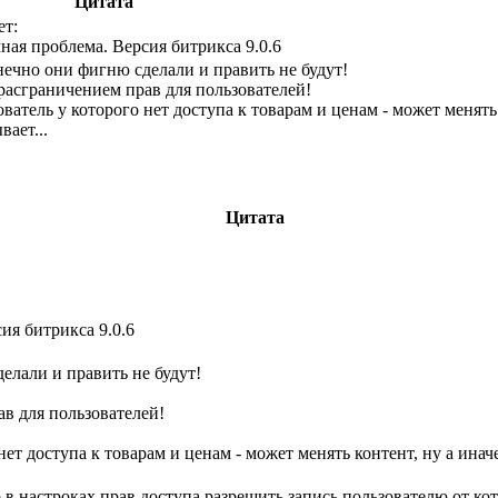
Цитата
ет:
ая проблема. Версия битрикса 9.0.6
нечно они фигню сделали и править не будут!
расграничением прав для пользователей!
ователь у которого нет доступа к товарам и ценам - может менять 
вает...
Цитата
ия битрикса 9.0.6
елали и править не будут!
в для пользователей!
нет доступа к товарам и ценам - может менять контент, ну а иначе
о в настроках прав доступа разрешить запись пользователю от к