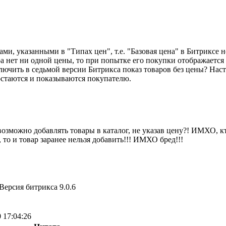
, указанными в "Типах цен", т.е. "Базовая цена" в Битриксе не 
ара нет ни одной цены, то при попытке его покупки отображается
лючить в седьмой версии Битрикса показ товаров без цены? Нас
 остаются и показываются покупателю.
озможно добавлять товары в каталог, не указав цену?! ИМХО, кт
 то и товар заранее нельзя добавить!!! ИМХО бред!!!
Версия битрикса 9.0.6
 17:04:26