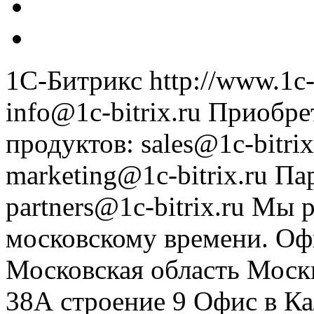
1С-Битрикс
http://www.1c-
info@1c-bitrix.ru
Приобре
продуктов
:
sales@1c-bitrix
marketing@1c-bitrix.ru
Па
partners@1c-bitrix.ru
Мы р
московскому времени.
Оф
Московская область
Моск
38А строение 9
Офис в К