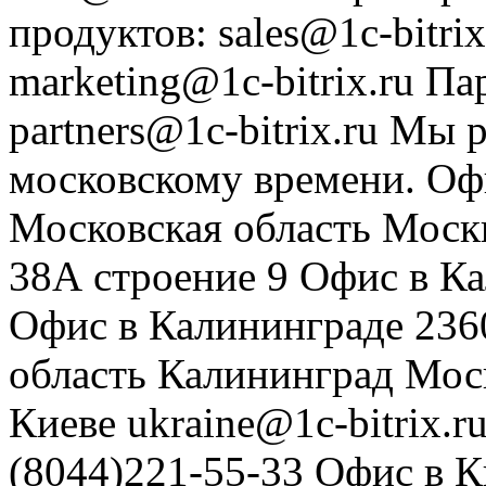
продуктов
:
sales@1c-bitrix
marketing@1c-bitrix.ru
Па
partners@1c-bitrix.ru
Мы р
московскому времени.
Оф
Московская область
Моск
38А строение 9
Офис в К
Офис в Калининграде
236
область
Калининград
Мос
Киеве
ukraine@1c-bitrix.r
(8044)221-55-33
Офис в К