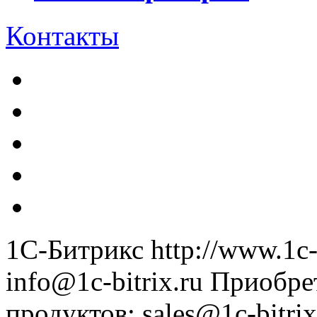
Контакты
1С-Битрикс
http://www.1c-
info@1c-bitrix.ru
Приобре
продуктов
:
sales@1c-bitrix