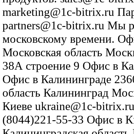
marketing@1c-bitrix.ru
Па
partners@1c-bitrix.ru
Мы р
московскому времени.
Оф
Московская область
Моск
38А строение 9
Офис в К
Офис в Калининграде
236
область
Калининград
Мос
Киеве
ukraine@1c-bitrix.r
(8044)221-55-33
Офис в К
Калининградская область