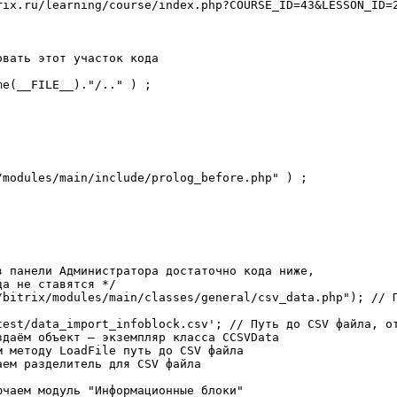
rix.ru/learning/course/index.php?COURSE_ID=43&LESSON_ID=2
вать этот участок кода

e(__FILE__)."/.." ) ;



modules/main/include/prolog_before.php" ) ;

 панели Администратора достаточно кода ниже,

а не ставятся */

/bitrix/modules/main/classes/general/csv_data.php"); // П
test/data_import_infoblock.csv'; // Путь до CSV файла, от
даём объект – экземпляр класса CCSVData

 методу LoadFile путь до CSV файла

ем разделитель для CSV файла

чаем модуль "Информационные блоки"
