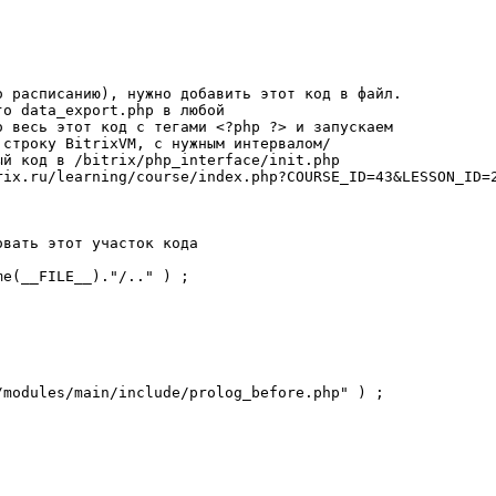
 расписанию), нужно добавить этот код в файл.

о data_export.php в любой

 весь этот код с тегами <?php ?> и запускаем 

строку BitrixVM, с нужным интервалом/

й код в /bitrix/php_interface/init.php

rix.ru/learning/course/index.php?COURSE_ID=43&LESSON_ID=2
вать этот участок кода

e(__FILE__)."/.." ) ;



modules/main/include/prolog_before.php" ) ;
