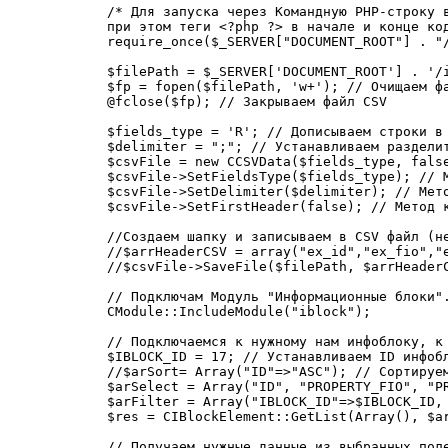
/* Для запуска через Командную PHP-строку в
при этом теги <?php ?> в начале и конце код
require_once($_SERVER["DOCUMENT_ROOT"] . "
$filePath = $_SERVER['DOCUMENT_ROOT'] . '/
$fp = fopen($filePath, 'w+'); // Очищаем ф
@fclose($fp); // Закрываем файл CSV

$fields_type = 'R'; // Дописываем строки в 
$delimiter = ";"; // Устанавливаем разделит
$csvFile = new CCSVData($fields_type, false
$csvFile->SetFieldsType($fields_type); // М
$csvFile->SetDelimiter($delimiter); // Мето
$csvFile->SetFirstHeader(false); // Метод к
//Создаем шапку и записываем в CSV файл (не
//$arrHeaderCSV = array("ex_id","ex_fio","e
//$csvFile->SaveFile($filePath, $arrHeaderC
// Подключам Модуль "Информационные блоки".
CModule::IncludeModule("iblock");

// Подключаемся к нужному нам инфоблоку, к 
$IBLOCK_ID = 17; // Устанавливаем ID инфобл
//$arSort= Array("ID"=>"ASC"); // Сортируе
$arSelect = Array("ID", "PROPERTY_FIO", "P
$arFilter = Array("IBLOCK_ID"=>$IBLOCK_ID,
$res = CIBlockElement::GetList(Array(), $a
// Получаем нужные данные из выбранных поле