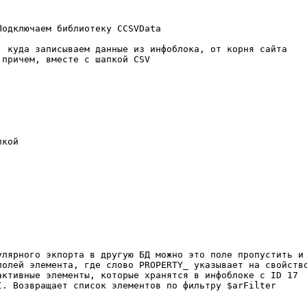
одключаем библиотеку CCSVData

 куда записываем данные из инфоблока, от корня сайта

причем, вместе с шапкой CSV

кой

лярного экпорта в другую БД можно это поле пропустить и 
олей элемента, где слово PROPERTY_ указывает на свойство
ктивные элементы, которые хранятся в инфоблоке с ID 17

. Возвращает список элементов по фильтру $arFilter
