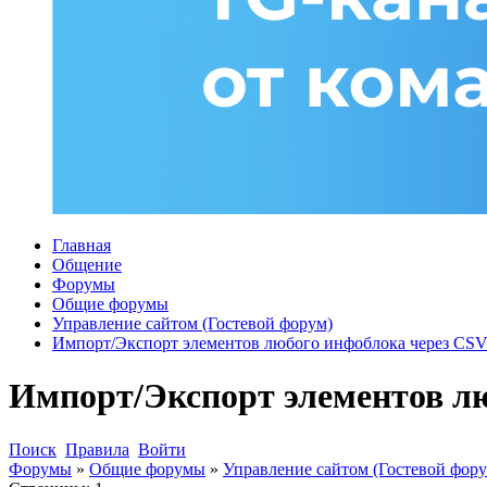
Главная
Общение
Форумы
Общие форумы
Управление сайтом (Гостевой форум)
Импорт/Экспорт элементов любого инфоблока через CSV 
Импорт/Экспорт элементов лю
Поиск
Правила
Войти
Форумы
»
Общие форумы
»
Управление сайтом (Гостевой фору