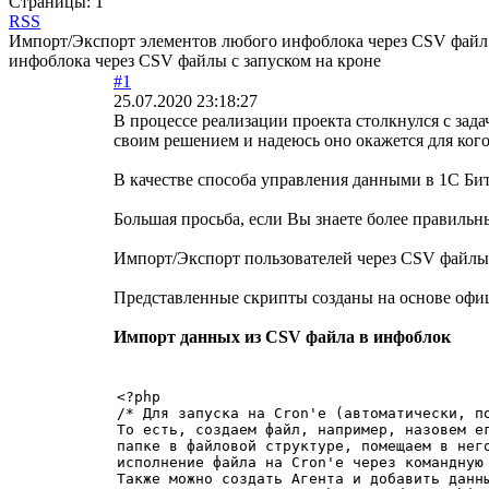
Страницы:
1
RSS
Импорт/Экспорт элементов любого инфоблока через CSV файл 
инфоблока через CSV файлы с запуском на кроне
#1
25.07.2020 23:18:27
В процессе реализации проекта столкнулся с за
своим решением и надеюсь оно окажется для кого
В качестве способа управления данными в 1С Би
Большая просьба, если Вы знаете более правильн
Импорт/Экспорт пользователей через CSV файлы
Представленные скрипты созданы на основе оф
Импорт данных из CSV файла в инфоблок
<?php

/* Для запуска на Cron'е (автоматически, по
То есть, создаем файл, например, назовем ег
папке в файловой структуре, помещаем в него
исполнение файла на Cron'е через командную 
Также можно создать Агента и добавить данны