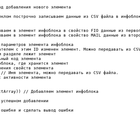
д добавления нового элемента

клом построчно записываем данные из CSV файла в инфоблок
ываем в элемент инфоблока в свойство FIO данные из первог
ываем в элемент инфоблока в свойство MAIL данные из второ
параметров элемента инфоблока

ателем с этим ID изменен элемент. Можно передавать из CSV
 разделе лежит элемент

ный код элемента

блока, где хранится элемент

ения свойств элемента

// Имя элемента, можно передавать из CSV файла.

 активности элемента

tArray)) // Добавляем элемент инфоблока

успешном добавлении

ошибке и сделать вывод ошибки
