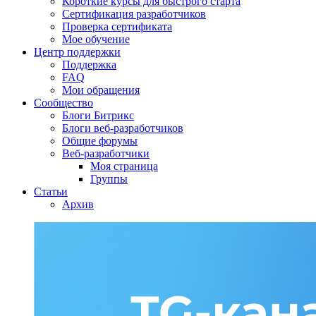
Короткие курсы для быстрого старта
Сертификация разработчиков
Проверка сертификата
Мое обучение
Центр поддержки
Поддержка
FAQ
Мои обращения
Сообщество
Блоги Битрикс
Блоги веб-разработчиков
Общие форумы
Веб-разработчики
Моя страница
Группы
Статьи
Архив