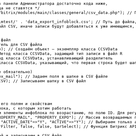
 панели Администратора достаточно кода ниже,

а не ставятся */

/bitrix/modules/main/classes/general/csv_data.php"); // П
imtest/' . 'data_export_infoblock.csv'; // Путь до файла,
айл CSV, иначе записи будут добавляться к уже имеющимся, 
файл

ель для CSV файла

); // Создаём объект – экземпляр класса CCSVData

етод класса CCSVData, задающий тип записи в файл R

д класса CCSVData, устанавливающий разделитель

ласса CCSVData, указывающий, что первая строка будет шап
 обязательно)

x_mail"); // Задаем поля в шапке в CSV файле

SV); // Записываем шапку в CSV файл



его полям и свойствам

ока, с которым хотим работать

м элементы инфоблока по возрастанию, по полю ID. Для регу
ROPERTY_MAIL", "PROPERTY_EXPO"); // Массив возвращаемых п
 "ACTIVE_DATE"=>"Y", "ACTIVE"=>"Y"); // Выбираем только а
rFilter, false, false, $arSelect); // Функция Битрикс API
й и записываем в CSV файл
