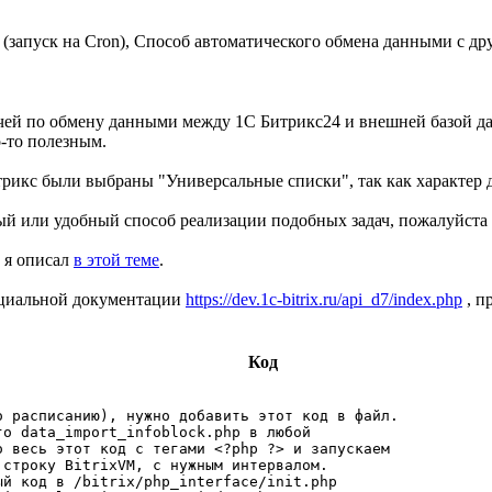
(запуск на Cron), Способ автоматического обмена данными с д
дачей по обмену данными между 1С Битрикс24 и внешней базой 
-то полезным.
трикс были выбраны "Универсальные списки", так как характер
ый или удобный способ реализации подобных задач, пожалуйста 
 я описал
в этой теме
.
ициальной документации
https://dev.1c-bitrix.ru/api_d7/index.php
, п
Код
 расписанию), нужно добавить этот код в файл.

о data_import_infoblock.php в любой

 весь этот код с тегами <?php ?> и запускаем

строку BitrixVM, с нужным интервалом.

й код в /bitrix/php_interface/init.php
