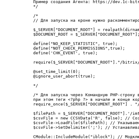
Пример создания Агента: https://dev.1c-bit
*/

/*

// Для запуска на кроне нужно раскомментиро
$_SERVER["DOCUMENT_ROOT"] = realpath(dirnam
$DOCUMENT_ROOT = $_SERVER["DOCUMENT_ROOT"];
define("NO_KEEP_STATISTIC", true);

define("NOT_CHECK_PERMISSIONS",true);

define('CHK_EVENT', true);

require($_SERVER["DOCUMENT_ROOT"]."/bitrix/
@set_time_limit(0);

@ignore_user_abort(true);

*/

/* Для запуска через Командную PHP-строку в
при этом теги <?php ?> в начале и конце код
require_once($_SERVER["DOCUMENT_ROOT"] . "
$filePath = $_SERVER["DOCUMENT_ROOT"].'/im
$csvFile = new CCSVData('R', false); // Соз
$csvFile->LoadFile($filePath); // Указываем
$csvFile->SetDelimiter(';'); // Устанавлива
CModule::IncludeModule("iblock"); // Модклю