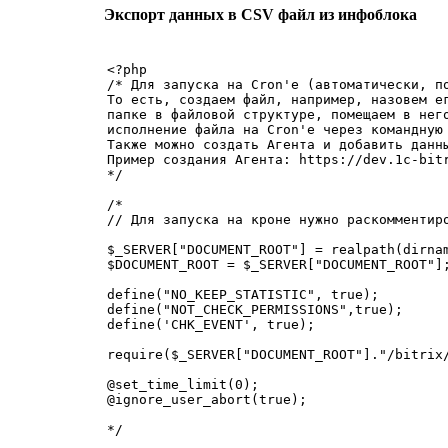
Экспорт данных в CSV файл из инфоблока
<?php 

/* Для запуска на Cron'е (автоматически, по
То есть, создаем файл, например, назовем ег
папке в файловой структуре, помещаем в него
исполнение файла на Cron'е через командную 
Также можно создать Агента и добавить данны
Пример создания Агента: https://dev.1c-bit
*/

/*

// Для запуска на кроне нужно раскомментиро
$_SERVER["DOCUMENT_ROOT"] = realpath(dirnam
$DOCUMENT_ROOT = $_SERVER["DOCUMENT_ROOT"];
define("NO_KEEP_STATISTIC", true);

define("NOT_CHECK_PERMISSIONS",true);

define('CHK_EVENT', true);

require($_SERVER["DOCUMENT_ROOT"]."/bitrix/
@set_time_limit(0);

@ignore_user_abort(true);

*/
