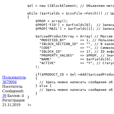
$el = new CIBlockElement; // Объявляем мето
while ($arFields = $csvFile->Fetch()) // Ци
{

    $PROP = array();

    $PROP['FIO'] = $arFields[0];  // Запис
    $PROP['MAIL'] = $arFields[1]; // Запис
    $arLoadProductArray = Array( // Массив 
      "MODIFIED_BY"       => 1, // Пользов
      "IBLOCK_SECTION_ID" => "", // В каком
      "CODE"              => "", // Символь
      "IBLOCK_ID"         => 17, // ID инфо
      "PROPERTY_VALUES"   => $PROP, // Знач
      "NAME"              => $arFields[0], 
      "ACTIVE"            => "Y", // Статус
    );

    if($PRODUCT_ID = $el->Add($arLoadProduc
Пользователь
    {

3679694
      // Здесь можно написать сообщение об 
    } else {

Посетитель
      // Здесь можно написать сообщение об 
Сообщений:
    }

39
Баллов:
4
}

Регистрация:
21.11.2019