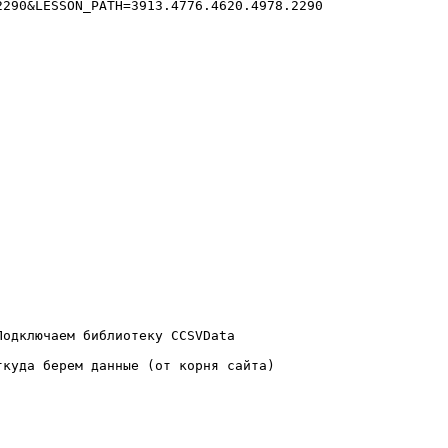
290&LESSON_PATH=3913.4776.4620.4978.2290

одключаем библиотеку CCSVData

куда берем данные (от корня сайта)
