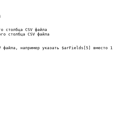


о столбца CSV файла

го столбца CSV файла

 файла, например указать $arFields[5] вместо 1
