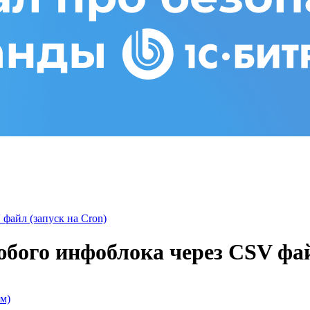
файл (запуск на Cron)
бого инфоблока через CSV фай
м)