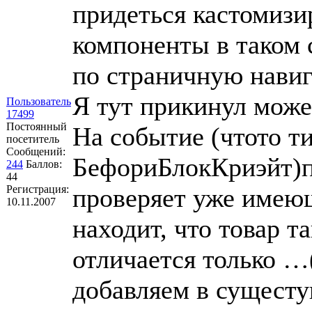
придеться кастомизи
компоненты в таком с
по страничную нави
Я тут прикинул може
Пользователь
17499
Постоянный
На событие (чтото т
посетитель
Сообщений:
БефориБлокКриэйт)п
244
Баллов:
44
Регистрация:
проверяет уже имеющ
10.11.2007
находит, что товар т
отличается только …
добавляем в сущест