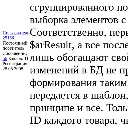
сгруппированного по
выборка элементов с
Соответственно, пер
Пользователь
25166
$arResult, а все пос
Постоянный
посетитель
Сообщений:
лишь обогащают свой
56
Баллов:
11
Регистрация:
изменений в БД не п
28.05.2008
формирования таким 
передается в шаблон,
принципе и все. Тол
ID каждого товара, ч