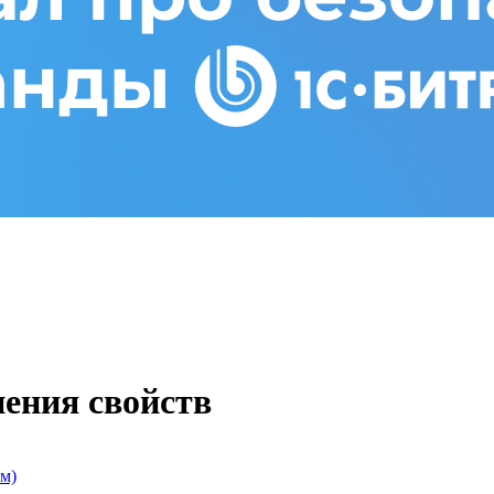
нения свойств
м)