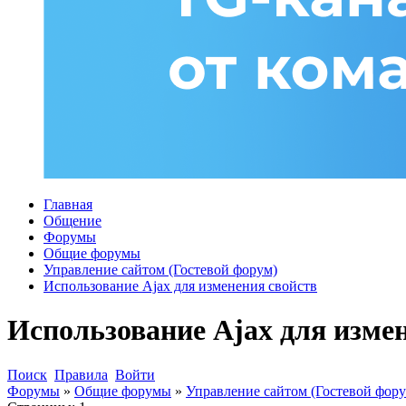
Главная
Общение
Форумы
Общие форумы
Управление сайтом (Гостевой форум)
Использование Ajax для изменения свойств
Использование Ajax для изме
Поиск
Правила
Войти
Форумы
»
Общие форумы
»
Управление сайтом (Гостевой фору