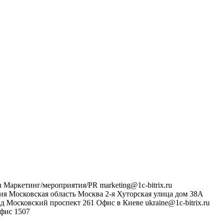
u
Маркетинг/мероприятия/PR
marketing@1c-bitrix.ru
ия
Московская область
Москва
2-я Хуторская улица дом 38А
ад
Московский проспект 261
Офис в Киеве
ukraine@1c-bitrix.ru
фис 1507