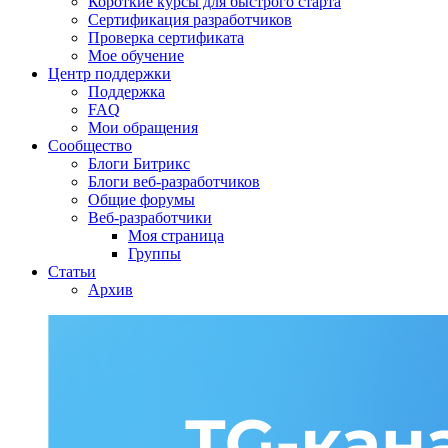
Короткие курсы для быстрого старта
Сертификация разработчиков
Проверка сертификата
Мое обучение
Центр поддержки
Поддержка
FAQ
Мои обращения
Сообщество
Блоги Битрикс
Блоги веб-разработчиков
Общие форумы
Веб-разработчики
Моя страница
Группы
Статьи
Архив