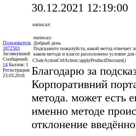
30.12.2021 12:19:00
написал:
написал:
Пользователь
Добрый день
1872503
Подскажите пожалуйста, какой метод отвечает з
Заглянувший
каком методе и классе расположено условие дл
Сообщений:
CSaleActionCtrlAction::applyProductDiscount()
14
Баллов:
1
Благодарю за подсказ
Регистрация:
23.03.2018
Корпоративний портал
метода. может есть 
именно методе прои
отклонение введённо