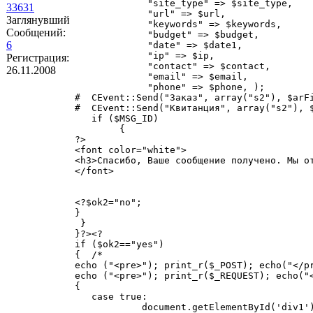
             "site_type" => $site_type,

33631
             "url" => $url,

Заглянувший
             "keywords" => $keywords,

Сообщений:
             "budget" => $budget,

6
             "date" => $date1,

             "ip" => $ip,

Регистрация:
             "contact" => $contact,

26.11.2008
             "email" => $email,

             "phone" => $phone, );

#  CEvent::Send("Заказ", array("s2"), $arFi
#  CEvent::Send("Квитанция", array("s2"), $
   if ($MSG_ID)

        {

?>

<font color="white">

<h3>Спасибо, Ваше сообщение получено. Мы от
</font>

<?$ok2="no";

}

 }

}?><?

if ($ok2=="yes")

{  /*

echo ("<pre>"); print_r($_POST); echo("</pr
echo ("<pre>"); print_r($_REQUEST); echo("<
{

   case true:

            document.getElementById('div1')