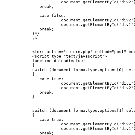
            document.getElementById('div2')
   break;

   case false:

            document.getElementById('div2')
            document.getElementById('div1')
   break;

}*/

?>

<form action="reform.php" method="post" en
<script type="text/javascript">

function doload(value)

{

switch (document.forma.type.options[0].sele
{

   case true:

            document.getElementById('div1')
            document.getElementById('div2')
   break;

}

switch (document.forma.type.options[1].sele
{

   case true:

            document.getElementById('div2')
            document.getElementById('div1')
   break;
