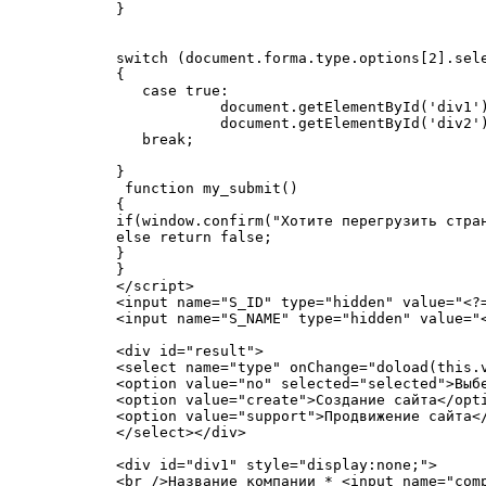
}

switch (document.forma.type.options[2].sele
{

   case true:

            document.getElementById('div1')
            document.getElementById('div2')
   break;

}

 function my_submit()

{

if(window.confirm("Хотите перегрузить стран
else return false;

}

}

</script>

<input name="S_ID" type="hidden" value="<?=
<input name="S_NAME" type="hidden" value="<
<div id="result">

<select name="type" onChange="doload(this.v
<option value="no" selected="selected">Выбе
<option value="create">Создание сайта</opti
<option value="support">Продвижение сайта</
</select></div>

<div id="div1" style="display:none;">

<br />Название компании * <input name="comp