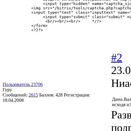
     <input type="hidden" name="captcha_sid
<img src="/bitrix/tools/captcha.php?captch
<input type="text" class="inputtext" name="
     <input type="submit" class="submit" na
      <br/><br/><br/>     */?>

</form>

<?}?>
#2
23.0
Ниа
Пользователь 23706
Гуру
Сообщений:
2615
Баллов:
428
Регистрация:
Дина Вал
18.04.2008
исходя и
Раз
под