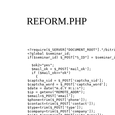
REFORM.PHP
<?require($_SERVER["DOCUMENT_ROOT"]."/bitri
<?global $seminar_id;

if($seminar_id) $_POST["S_ID"] = $seminar_i
  $ok2="yes";

  $mail_ok = $_POST['mail_ok'];

  if ($mail_ok=="ok")

    {

$captcha_sid = $_POST['captcha_sid'];

$captcha_word = $_POST['captcha_word'];

$date = date("m.d.Y H:i:s");

$ip = getenv("REMOTE_ADDR");

$email=$_POST['email'];

$phone=trim($_POST['phone']);

$contact=trim($_POST['contact']);

$type=trim($_POST['type']);

$company=trim($_POST['company']);
