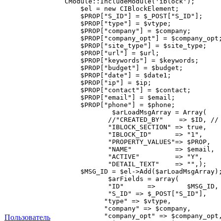
   CModule::IncludeModule('iblock');

       $el = new CIBlockElement;

       $PROP["S_ID"] = $_POST["S_ID"];

       $PROP["type"] = $vtype;

       $PROP["company"] = $company;

       $PROP["company_opt"] = $company_opt;
       $PROP["site_type"] = $site_type;

       $PROP["url"] = $url;

       $PROP["keywords"] = $keywords;

       $PROP["budget"] = $budget;

       $PROP["date"] = $date1;

       $PROP["ip"] = $ip;

       $PROP["contact"] = $contact;

       $PROP["email"] = $email;

       $PROP["phone"] = $phone;

               $arLoadMsgArray = Array(

              //"CREATED_BY"    => $ID, // 
              "IBLOCK_SECTION" => true,    
              "IBLOCK_ID"      => "1",

              "PROPERTY_VALUES"=> $PROP,

              "NAME"           => $email,

              "ACTIVE"         => "Y",     
              "DETAIL_TEXT"    => "",);

       $MSG_ID = $el->Add($arLoadMsgArray);
              $arFields = array(

              "ID"      =>        $MSG_ID,

              "S_ID" => $_POST["S_ID"],

             "type" => $vtype,

             "company" => $company,

             "company_opt" => $company_opt,
Пользователь