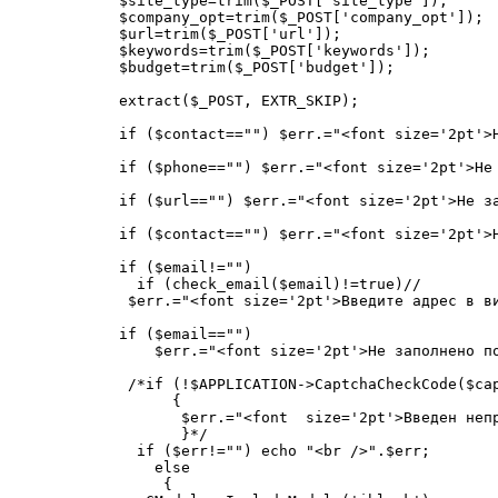
$site_type=trim($_POST['site_type']);

$company_opt=trim($_POST['company_opt']);

$url=trim($_POST['url']);

$keywords=trim($_POST['keywords']);

$budget=trim($_POST['budget']);

extract($_POST, EXTR_SKIP);

if ($contact=="") $err.="<font size='2pt'>Н
if ($phone=="") $err.="<font size='2pt'>Не 
if ($url=="") $err.="<font size='2pt'>Не за
if ($contact=="") $err.="<font size='2pt'>Н
if ($email!="")

  if (check_email($email)!=true)//

 $err.="<font size='2pt'>Введите адрес в ви
if ($email=="")

    $err.="<font size='2pt'>Не заполнено по
 /*if (!$APPLICATION->CaptchaCheckCode($cap
      {

       $err.="<font  size='2pt'>Введен неп
       }*/

  if ($err!="") echo "<br />".$err;

    else

     {
