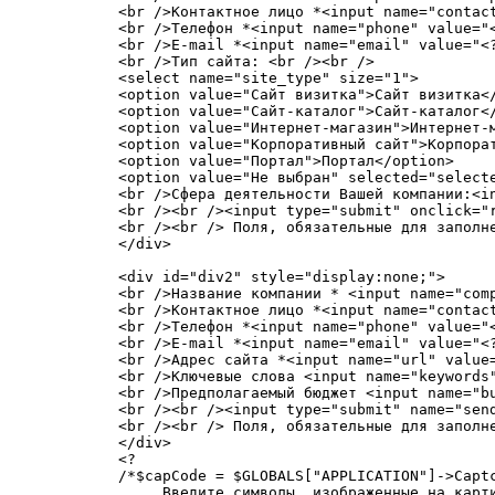
<br />Контактное лицо *<input name="contact
<br />Телефон *<input name="phone" value="<
<br />E-mail *<input name="email" value="<?
<br />Тип сайта: <br /><br />

<select name="site_type" size="1">

<option value="Сайт визитка">Сайт визитка</
<option value="Сайт-каталог">Сайт-каталог</
<option value="Интернет-магазин">Интернет-м
<option value="Корпоративный сайт">Корпорат
<option value="Портал">Портал</option>

<option value="Не выбран" selected="selecte
<br />Сфера деятельности Вашей компании:<i
<br /><br /><input type="submit" onclick="r
<br /><br /> Поля, обязательные для заполне
</div>

<div id="div2" style="display:none;">

<br />Название компании * <input name="comp
<br />Контактное лицо *<input name="contact
<br />Телефон *<input name="phone" value="<
<br />E-mail *<input name="email" value="<?
<br />Адрес сайта *<input name="url" value=
<br />Ключевые слова <input name="keywords"
<br />Предполагаемый бюджет <input name="bu
<br /><br /><input type="submit" name="send
<br /><br /> Поля, обязательные для заполне
</div>

<?

/*$capCode = $GLOBALS["APPLICATION"]->Captc
     Введите символы, изображенные на карти