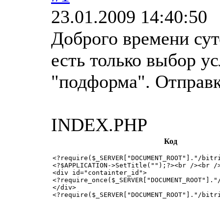
23.01.2009 14:40:50
Доброго времени суто
есть только выбор ус
"подформа". Отправк
INDEX.PHP
Код
<?require($_SERVER["DOCUMENT_ROOT"]."/bitri
<?$APPLICATION->SetTitle("");?><br /><br />
<div id="containter_id">

<?require_once($_SERVER["DOCUMENT_ROOT"]."/
</div>
