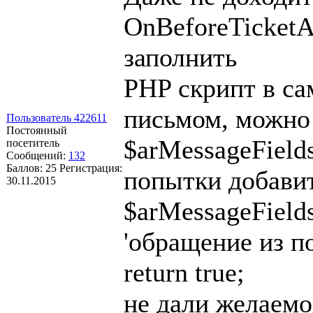
OnBeforeTicketAd
заполнить
PHP скрипт в са
письмом, можно
Пользователь 422611
Постоянный
$arMessageField
посетитель
Сообщений:
132
Баллов:
25
Регистрация:
попытки добавит
30.11.2015
$arMessageFiel
'обращение из п
return true;
не дали желаемо