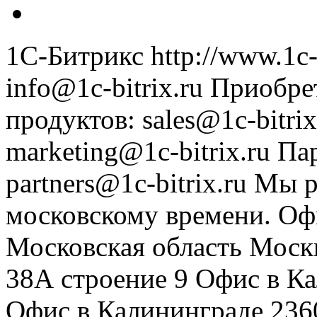
1С-Битрикс
http://www.1c-
info@1c-bitrix.ru
Приобре
продуктов
:
sales@1c-bitrix
marketing@1c-bitrix.ru
Па
partners@1c-bitrix.ru
Мы р
московскому времени.
Оф
Московская область
Моск
38А строение 9
Офис в К
Офис в Калининграде
236