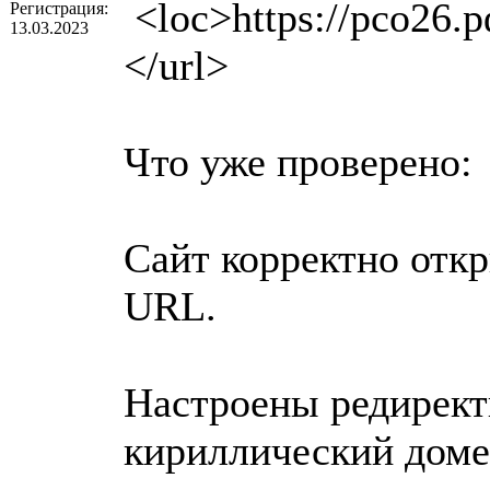
<loc>https://рсо26.р
Регистрация:
13.03.2023
</url>
Что уже проверено:
Сайт корректно отк
URL.
Настроены редирект
кириллический доме