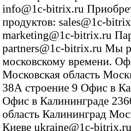
info@1c-bitrix.ru
Приобре
продуктов
:
sales@1c-bitrix
marketing@1c-bitrix.ru
Па
partners@1c-bitrix.ru
Мы р
московскому времени.
Оф
Московская область
Моск
38А строение 9
Офис в К
Офис в Калининграде
236
область
Калининград
Мос
Киеве
ukraine@1c-bitrix.r