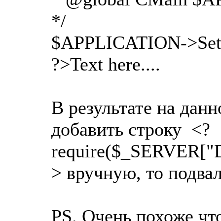
*/
$APPLICATION->SetTi
?>Text here....
В результате на данн
добавить строку <?
require($_SERVER["
> вручную, то подвал
PS. Очень похоже чт