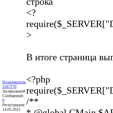
строка
<?
require($_SERVER["
>
В итоге страница выг
<?php
Пользователь
5267270
require($_SERVER["
Заглянувший
Сообщений:
/**
9
Регистрация:
14.05.2021
* @global CMain $