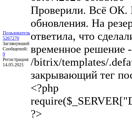
Проверили. Всё ОК. 
обновления. На резе
ответила, что сдела
Пользователь
5267270
Заглянувший
временное решение 
Сообщений:
9
/bitrix/templates/.de
Регистрация:
14.05.2021
закрывающий тег пос
<?php
require($_SERVER["
?>