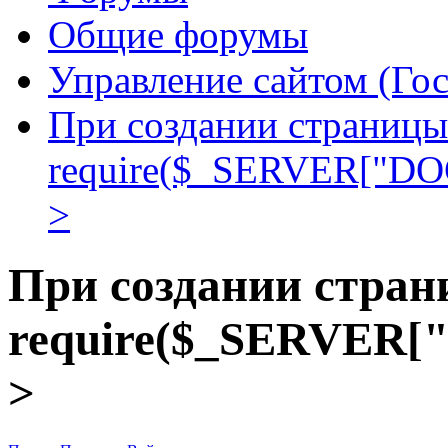
Общие форумы
Управление сайтом (Го
При создании страницы 
require($_SERVER["DOC
>
При создании стран
require($_SERVER["
>