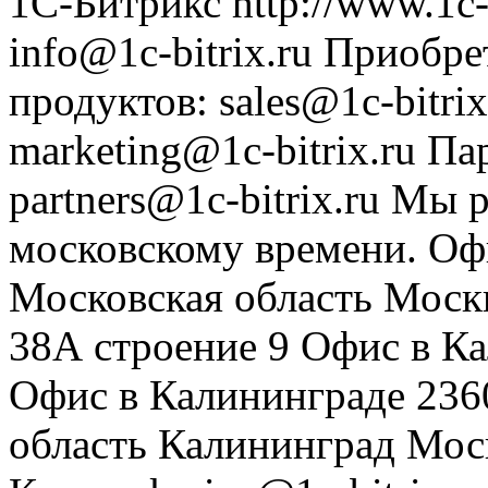
1С-Битрикс
http://www.1c-
info@1c-bitrix.ru
Приобре
продуктов
:
sales@1c-bitrix
marketing@1c-bitrix.ru
Па
partners@1c-bitrix.ru
Мы р
московскому времени.
Оф
Московская область
Моск
38А строение 9
Офис в К
Офис в Калининграде
236
область
Калининград
Мос