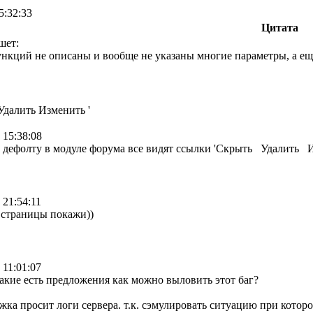
5:32:33
Цитата
шет:
ункций не описаны и вообще не указаны многие параметры, а е
Удалить Изменить '
 15:38:08
 дефолту в модуле форума все видят ссылки 'Скрыть Удалить И
 21:54:11
 страницы покажи))
 11:01:07
какие есть предложения как можно выловить этот баг?
жка просит логи сервера. т.к. сэмулировать ситуацию при которо