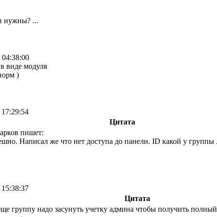
и нужны? ...
 04:38:00
в виде модуля
норм )
 17:29:54
Цитата
арков пишет:
шно. Написал же что нет доступа до панели. ID какой у групп
 15:38:37
Цитата
еще группу надо засунуть учетку админа чтобы получить полный