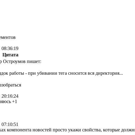
ементов
 08:36:19
Цитата
р Остроумов пишет:
ядок работы - при убивании тега сносится вся директория...
азобраться
 20:16:24
няюсь +1
 07:10:51
ках компонента новостей просто укажи свойства, которые должны