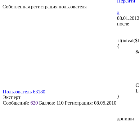
Перейти
Собственная регистрация пользователя
#
08.01.2012
после
if(intval($
$arEven
"ID" 
"NAME
"EMAIL
"PASS"
CEvent::
LocalRed
Пользователь 63180
}
Эксперт
Сообщений:
620
Баллов:
110
Регистрация:
08.05.2010
допиши