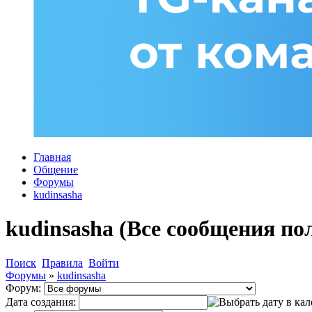
Главная
Общение
Форумы
kudinsasha
kudinsasha (Все сообщения по
Поиск
Правила
Войти
Форумы
»
kudinsasha
Форум:
Дата создания: