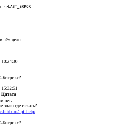
er->LAST_ERROR;

в чём дело
 10:24:30
С-Битрикс?
 15:32:51
Цитата
пишет:
е знаю где искать?
c-bitrix.ru/api_help/
С-Битрикс?