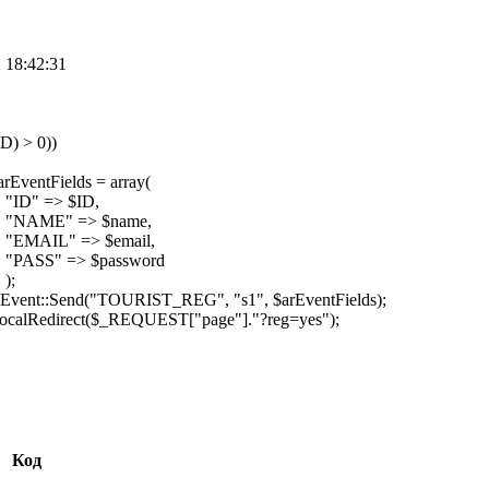
 18:42:31
ID) > 0))
{
tFields = array(
=> $ID,
" => $name,
" => $email,
 => $password
);
Send("TOURIST_REG", "s1", $arEventFields);
irect($_REQUEST["page"]."?reg=yes");
Код