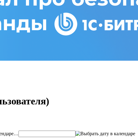
льзователя)
…