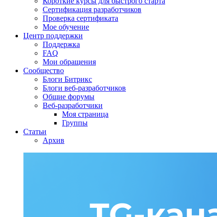
Короткие курсы для быстрого старта
Сертификация разработчиков
Проверка сертификата
Мое обучение
Центр поддержки
Поддержка
FAQ
Мои обращения
Сообщество
Блоги Битрикс
Блоги веб-разработчиков
Общие форумы
Веб-разработчики
Моя страница
Группы
Статьи
Архив