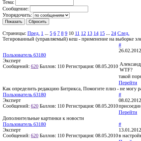
Тема:
Сообщение:
Упорядочить:
Страницы:
Пред.
1
...
5
6
7
8
9
10
11
12
13
14
15
...
24
След.
Тегированный (управляемый) кеш - применение на выборке эл
#
26.02.2012
Пользователь 63180
Эксперт
Александ
Сообщений:
620
Баллов:
110
Регистрация:
08.05.2010
WTF?
такой пор
Перейти
Как определить редакцию Битрикса, Помогите плиз - не могу р
Пользователь 63180
#
Эксперт
08.02.2012
Сообщений:
620
Баллов:
110
Регистрация:
08.05.2010
присоеди
Перейти
Дополнительные картинки к новости
Пользователь 63180
#
Эксперт
13.01.2012
Сообщений:
620
Баллов:
110
Регистрация:
08.05.2010
в настрой