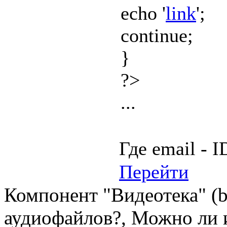
echo '
link
';
continue;
}
?>
...
Где email - I
Перейти
Компонент "Видеотека" (bit
аудиофайлов?, Можно ли и