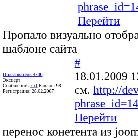
phrase_id=
Перейти
Пропало визуально отобр
шаблоне сайта
#
18.01.2009 1
Пользователь 9700
Эксперт
Сообщений:
751
Баллов:
98
см.
http://de
Регистрация:
28.02.2007
phrase_id=1
Перейти
перенос конетента из jooml