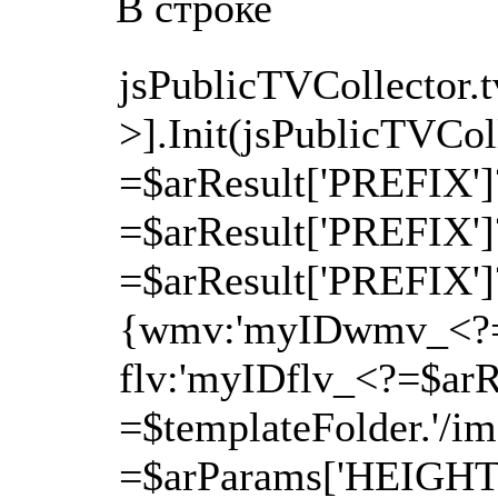
В строке
jsPublicTVCollector.
>].Init(jsPublicTVColl
=$arResult['PREFIX']?
=$arResult['PREFIX']?
=$arResult['PREFIX']?
{wmv:'myIDwmv_<?=$
flv:'myIDflv_<?=$arRe
=$templateFolder.'/im
=$arParams['HEIGHT