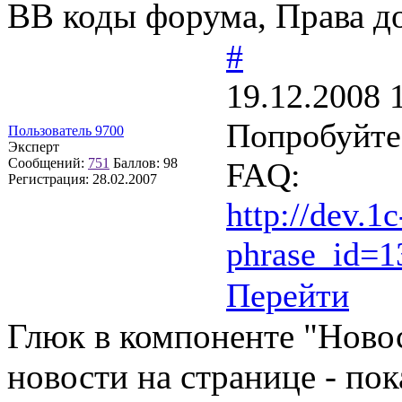
BB коды форума, Права д
#
19.12.2008 
Попробуйте
Пользователь 9700
Эксперт
Сообщений:
751
Баллов:
98
FAQ:
Регистрация:
28.02.2007
http://dev.1c
phrase_id=
Перейти
Глюк в компоненте "Новос
новости на странице - пок