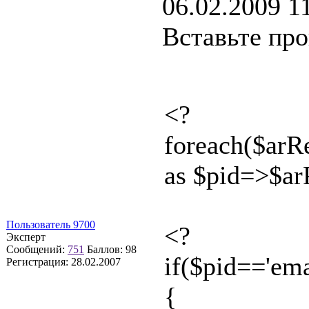
06.02.2009 1
Вставьте про
<?
foreach($ar
as $pid=>$ar
Пользователь 9700
<?
Эксперт
Сообщений:
751
Баллов:
98
if($pid=='ema
Регистрация:
28.02.2007
{