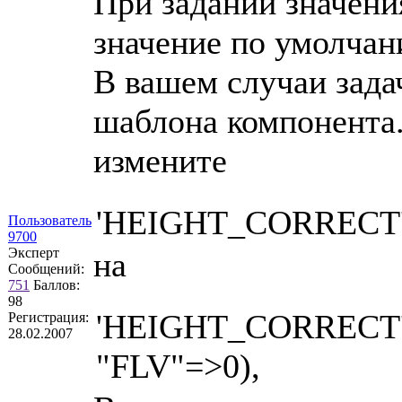
При задании значени
значение по умолчан
В вашем случаи зада
шаблона компонента
измените
'HEIGHT_CORRECT'=
Пользователь
9700
Эксперт
на
Сообщений:
751
Баллов:
98
'HEIGHT_CORRECT'
Регистрация:
28.02.2007
"FLV"=>0),