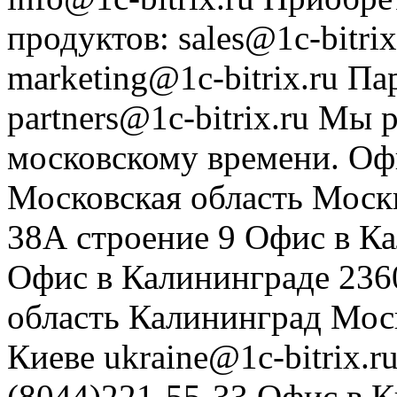
продуктов
:
sales@1c-bitrix
marketing@1c-bitrix.ru
Па
partners@1c-bitrix.ru
Мы р
московскому времени.
Оф
Московская область
Моск
38А строение 9
Офис в К
Офис в Калининграде
236
область
Калининград
Мос
Киеве
ukraine@1c-bitrix.r
(8044)221-55-33
Офис в К