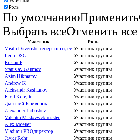
Участник
Роль
По умолчанию
Применить
Выбрать все
Отменить все
Участник
Роль
Vasilii Dovgoshei
генератор идей
Участник группы
Leon DSG
Участник группы
Ruslan F
Участник группы
Stanislav Galimov
Участник группы
Azim Hikmatov
Участник группы
Andrew K
Участник группы
Aleksandr Kashtanov
Участник группы
Kirill Kopytin
Участник группы
Дмитрий Kривeнoк
Участник группы
Alexander Lobashev
Участник группы
Valentin Maslov
web-master
Участник группы
Alex Moeller
Участник группы
Vladimir PRO
директор
Участник группы
Javier Rohr
Участник группы