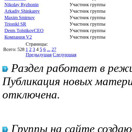
Nikolay Ryzhonin
Участник группы
Arkadiy Shinkarev
Участник группы
Maxim Smirnov
Участник группы
Trionikl SR
Участник группы
Denis Tolstikov
CEO
Участник группы
Компания V2
Участник группы
Страницы:
Всего:
528
1
2
3
4
5
6
...
27
Предыдущая
Следующая
Раздел работает в режи
Публикация новых матери
отключена.
Группы на сайте созда